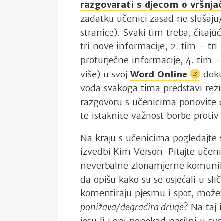
razgovarati s djecom o vršn
zadatku učenici zasad ne slušaju
stranice). Svaki tim treba, čitaju
tri nove informacije, 2. tim - tri
proturječne informacije, 4. tim - 
više) u svoj
Word
Online
doku
vođa svakoga tima predstavi rez
razgovoru s učenicima ponovite def
te istaknite važnost borbe protiv 
Na kraju s učenicima pogledajte 
izvedbi Kim Verson. Pitajte učen
neverbalne zlonamjerne komunikac
da opišu kako su se osjećali u sl
komentiraju pjesmu i spot, možet
ponižava/degradira druge?
Na taj 
jesu li i oni ponekad nasilni u svo