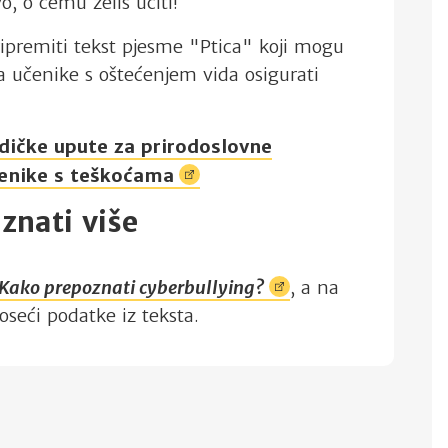
vo, o čemu želiš učiti!
ipremiti tekst pjesme "Ptica" koji mogu
 za učenike s oštećenjem vida osigurati
ičke upute za prirodoslovne
enike s
teškoćama
 znati više
Kako prepoznati
cyberbullying?
, a na
oseći podatke iz teksta.