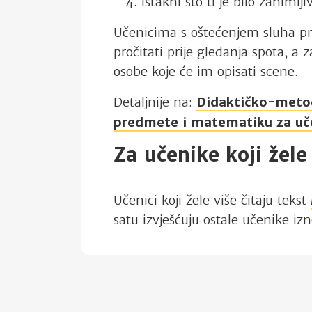
Istakni što ti je bilo zanimlji
Učenicima s oštećenjem sluha pr
pročitati prije gledanja spota, a
osobe koje će im opisati scene.
Detaljnije na:
Didaktičko-metod
predmete i matematiku za uč
Za učenike koji žele
Učenici koji žele više čitaju tekst
satu izvješćuju ostale učenike izn