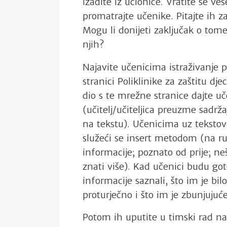
izađite iz učionice. Vratite se v
promatrajte učenike. Pitajte ih z
Mogu li donijeti zaključak o tom
njih?
Najavite učenicima istraživanje 
stranici Poliklinike za zaštitu d
dio s te mrežne stranice dajte u
(učitelj/učiteljica preuzme sadrž
na tekstu). Učenicima uz tekstove
služeći se insert metodom (na ru
informacije; poznato od prije; ne
znati više). Kad učenici budu got
informacije saznali, što im je bil
proturječno i što im je zbunjujuće 
Potom ih uputite u timski rad n