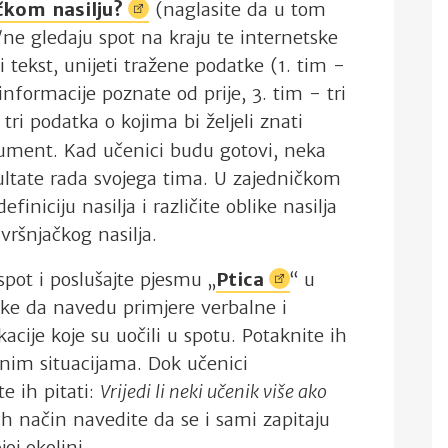
jačkom
nasilju?
(naglasite da u tom
/ne gledaju spot na kraju te internetske
ći tekst, unijeti tražene podatke (1. tim -
 informacije poznate od prije, 3. tim - tri
tri podatka o kojima bi željeli znati
ment. Kad učenici budu gotovi, neka
ultate rada svojega tima. U zajedničkom
iniciju nasilja i različite oblike nasilja
vršnjačkog nasilja.
spot i poslušajte pjesmu „
Ptica
“ u
ike da navedu primjere verbalne i
ije koje su uočili u spotu. Potaknite ih
ičnim situacijama. Dok učenici
e ih pitati:
Vrijedi li neki učenik više ako
ih način navedite da se i sami zapitaju
joj okolini.