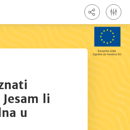
znati
 Jesam li
lna u