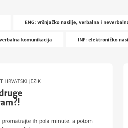
ENG: vršnjačko nasilje, verbalna i neverbal
neverbalna komunikacija
INF: elektroničko nas
 HRVATSKI JEZIK
 druge
ram?!
i promatrajte ih pola minute, a potom