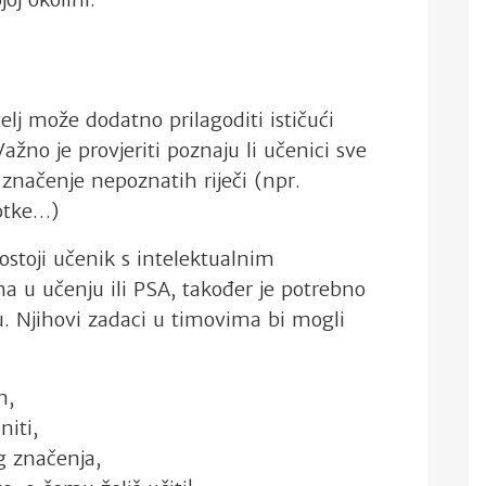
lj može dodatno prilagoditi ističući
ažno je provjeriti poznaju li učenici sve
 značenje nepoznatih riječi (npr.
totke…)
stoji učenik s intelektualnim
 u učenju ili PSA, također je potrebno
aju. Njihovi zadaci u timovima bi mogli
n,
niti,
og značenja,