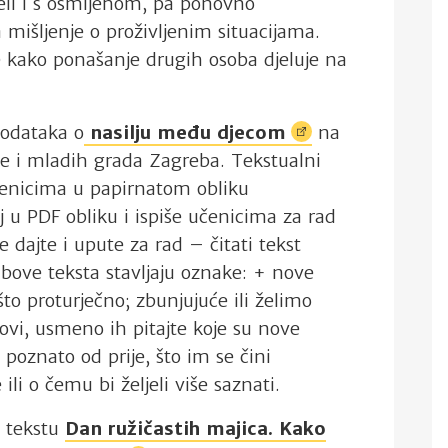
eseli i s osmIjehom, pa ponovno
a mišljenje o proživljenim situacijama.
e kako ponašanje drugih osoba djeluje na
podataka o
nasilju među
djecom
na
jece i mladih grada Zagreba. Tekstualni
čenicima u papirnatom obliku
aj u PDF obliku i ispiše učenicima za rad
 dajte i upute za rad – čitati tekst
bove teksta stavljaju oznake: + nove
što proturječno; zbunjujuće ili želimo
ovi, usmeno ih pitajte koje su nove
o poznato od prije, što im se čini
ili o čemu bi željeli više saznati.
a tekstu
Dan ružičastih majica. Kako