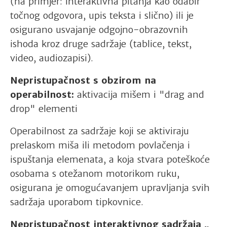
(na primjer: interaktivna pitanja kao odabir
točnog odgovora, upis teksta i slično) ili je
osigurano usvajanje odgojno-obrazovnih
ishoda kroz druge sadržaje (tablice, tekst,
video, audiozapisi).
Nepristupačnost s obzirom na
operabilnost:
aktivacija mišem i "drag and
drop" elementi
Operabilnost za sadržaje koji se aktiviraju
prelaskom miša ili metodom povlačenja i
ispuštanja elemenata, a koja stvara poteškoće
osobama s otežanom motorikom ruku,
osigurana je omogućavanjem upravljanja svih
sadržaja uporabom tipkovnice.
Nepristupačnost interaktivnog sadržaja „