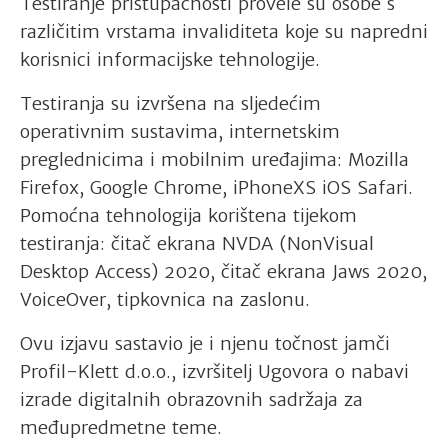
Testiranje pristupačnosti provele su osobe s
različitim vrstama invaliditeta koje su napredni
korisnici informacijske tehnologije.
Testiranja su izvršena na sljedećim
operativnim sustavima, internetskim
preglednicima i mobilnim uređajima: Mozilla
Firefox, Google Chrome, iPhoneXS iOS Safari.
Pomoćna tehnologija korištena tijekom
testiranja: čitač ekrana NVDA (NonVisual
Desktop Access) 2020, čitač ekrana Jaws 2020,
VoiceOver, tipkovnica na zaslonu.
Ovu izjavu sastavio je i njenu točnost jamči
Profil-Klett d.o.o., izvršitelj Ugovora o nabavi
izrade digitalnih obrazovnih sadržaja za
međupredmetne teme.