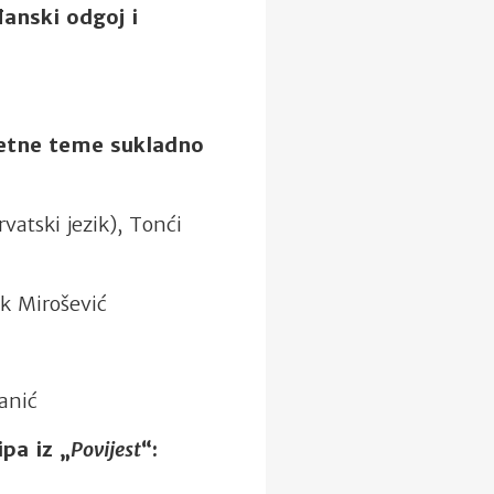
anski odgoj i
metne teme sukladno
vatski jezik), Tonći
k Mirošević
anić
pa iz „
Povijest
“: