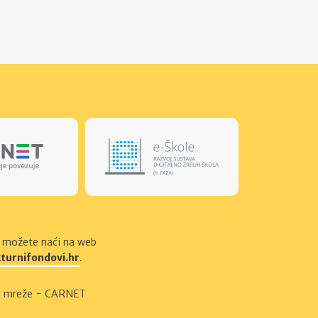
a možete naći na web
turnifondovi.hr
.
čke mreže - CARNET