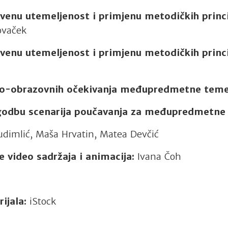
venu utemeljenost i primjenu metodičkih princi
lovaček
venu utemeljenost i primjenu metodičkih princi
no-obrazovnih očekivanja međupredmetne teme
agodbu scenarija poučavanja za međupredmetne
udimlić, Maša Hrvatin, Matea Devčić
e video sadržaja i animacija:
Ivana Čoh
ijala:
iStock