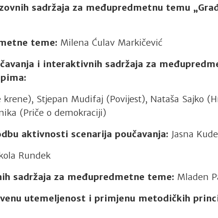
brazovnih sadržaja za međupredmetnu temu
„Građ
dmetne teme:
Milena Ćulav Markičević
oučavanja i interaktivnih sadržaja za međupred
ipima:
 krene), Stjepan Mudifaj (Povijest), Nataša Sajko (Hr
enika (Priče o demokraciji)
godbu aktivnosti scenarija poučavanja:
Jasna Kude
kola Rundek
ivnih sadržaja za međupredmetne teme:
Mladen P
venu utemeljenost i primjenu metodičkih princi