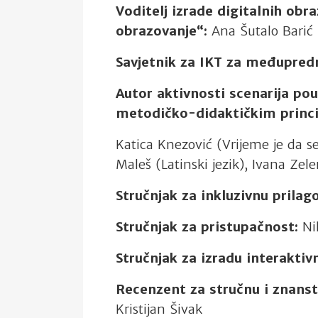
Voditelj izrade digitalnih o
obrazovanje“
:
Ana Šutalo Barić
Savjetnik za IKT za međupre
Autor aktivnosti scenarija p
metodičko-didaktičkim princ
Katica Knezović (Vrijeme je da se
Maleš (Latinski jezik), Ivana Zel
Stručnjak za inkluzivnu prila
Stručnjak za pristupačnost:
Ni
Stručnjak za izradu interakt
Recenzent za stručnu i znanst
Kristijan Šivak