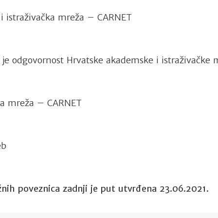
i istraživačka mreža – CARNET
va je odgovornost Hrvatske akademske i istraživačk
čka mreža – CARNET
eb
žnih poveznica zadnji je put utvrđena 23.06.2021.