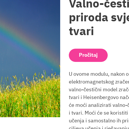
Valno-čest
priroda svje
tvari
Pročitaj
U ovome modulu, nakon ob
elektromagnetskog zračenj
valno-čestični model zrač
tvari i Heisenbergovo na
će moći analizirati valno-
i tvari. Moći će se koristit
učenja i samostalno ih pri
ciljeva učenja i rješavan