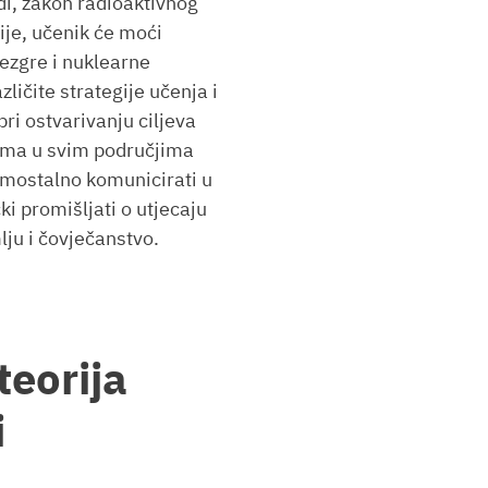
di, zakon radioaktivnog
ije, učenik će moći
ezgre i nuklearne
zličite strategije učenja i
pri ostvarivanju ciljeva
lema u svim područjima
amostalno komunicirati u
ki promišljati o utjecaju
ju i čovječanstvo.
teorija
i