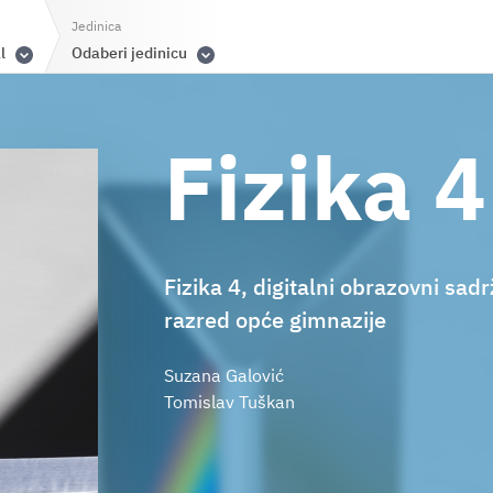
Jedinica
l
Odaberi jedinicu
Fizika 4
Fizika 4, digitalni obrazovni sadr
razred opće gimnazije
Suzana Galović
Tomislav Tuškan