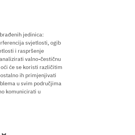
rađenih jedinica:
rferencija svjetlosti, ogib
etlosti i raspršenje
 analizirati valno-čestičnu
Moći će se koristi različitim
ostalno ih primjenjivati
roblema u svim područjima
no komunicirati u