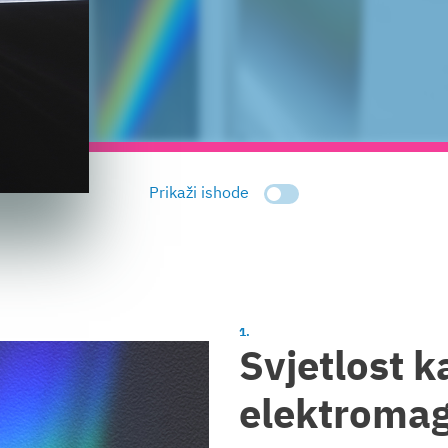
Prikaži ishode
Svjetlost k
elektromag