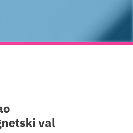
ao
netski val