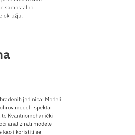
će samostalno
e okružju.
ma
rađenih jedinica: Modeli
Bohrov model i spektar
a te Kvantnomehanički
ći analizirati modele
kao i koristiti se