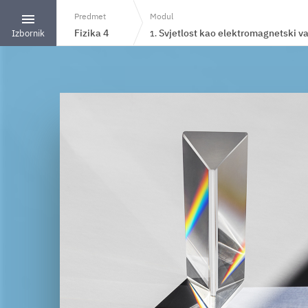
Modul
Predmet
Svjetlost kao elektromagnetski va
Fizika 4
Izbornik
1.