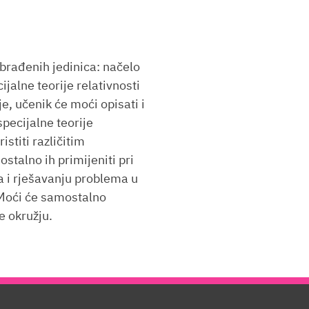
rađenih jedinica: načelo
cijalne teorije relativnosti
e, učenik će moći opisati i
specijalne teorije
istiti različitim
stalno ih primijeniti pri
a i rješavanju problema u
Moći će samostalno
e okružju.