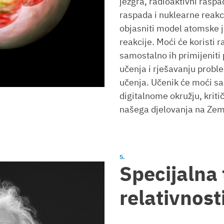
jezgra, radioaktivni raspa
raspada i nuklearne reakc
objasniti model atomske j
reakcije. Moći će koristi ra
samostalno ih primijeniti 
učenja i rješavanju prob
učenja. Učenik će moći s
digitalnome okružju, kritič
našega djelovanja na Zeml
Specijalna 
relativnost