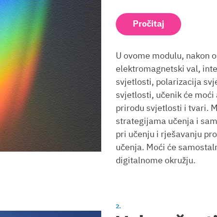
Pročitaj
U ovome modulu, nakon ob
elektromagnetski val, inte
svjetlosti, polarizacija svj
svjetlosti, učenik će moći
prirodu svjetlosti i tvari. 
strategijama učenja i sam
pri učenju i rješavanju p
učenja. Moći će samostal
digitalnome okružju.