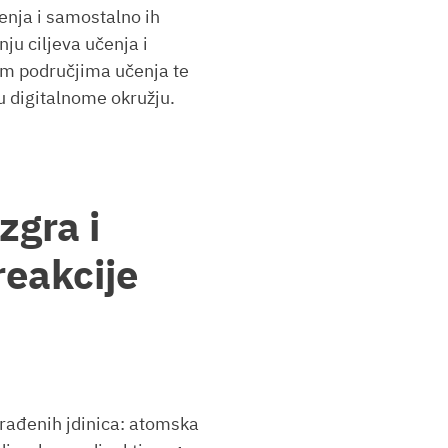
enja i samostalno ih
nju ciljeva učenja i
im područjima učenja te
 digitalnome okružju.
zgra i
reakcije
ađenih jdinica: atomska