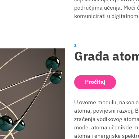
područjima učenja. Moći 
komunicirati u digitalnom
Građa ato
Pročitaj
U ovome modulu, nakon ob
atoma, povijesni razvoj; 
zračenja vodikovog atom
model atoma učenik će mo
atoma i energijske spektre 