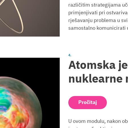
različitim strategijama uč
primjenjivati pri ostvariva
rješavanju problema u sv
samostalno komunicirati u
Atomska je
nuklearne 
Pročitaj
U ovom modulu, nakon obr