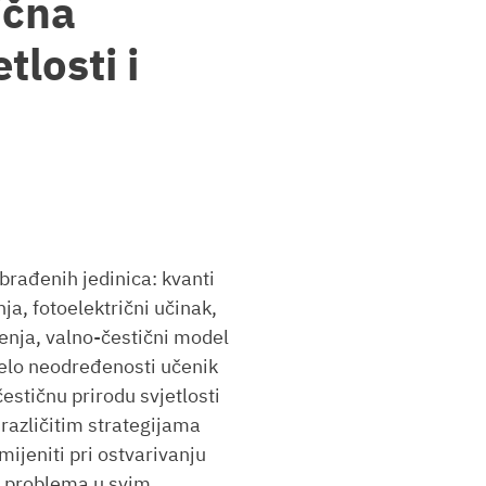
ična
tlosti i
rađenih jedinica: kvanti
a, fotoelektrični učinak,
enja, valno-čestični model
čelo neodređenosti učenik
čestičnu prirodu svjetlosti
i različitim strategijama
mijeniti pri ostvarivanju
ju problema u svim