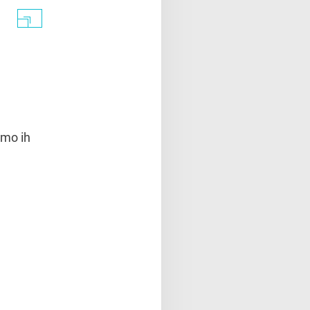
emo ih
a