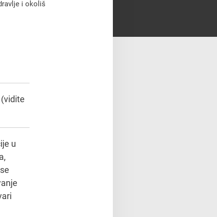
dravlje i okoliš
(vidite
ije u
a,
 se
vanje
vari