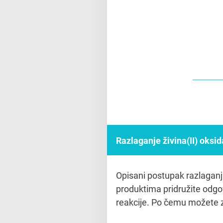
Razlaganje živina(II) oksid
Opisani postupak razlaganja
produktima pridružite odgov
reakcije. Po čemu možete za