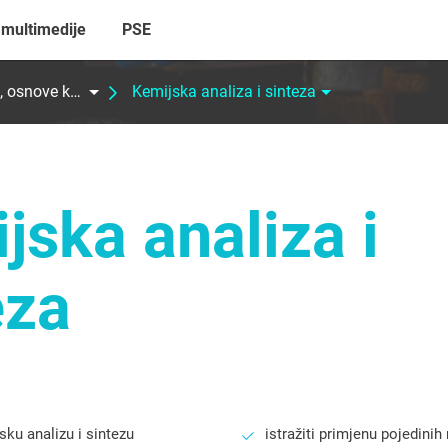
 multimedije
PSE
Kemijske promjene, osnove kemijskog računa i stehiometrija kemijskih reakcija
Kemijska analiza i sinteza
jska analiza i
eza
sku analizu i sintezu
istražiti primjenu pojedinih 