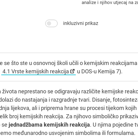
analize i njihov utjecaj na z
inkluzivni prikaz
te se što ste u osnovnoj školi učili o kemijskim reakcijama 
u
4.1 Vrste kemijskih reakcija
u DOS-u Kemija 7).
 života neprestano se odigravaju različite kemijske reakc
olazi do nastajanja i razgradnje tvari. Disanje, fotosintez
nja lijekova, ali i priprema hrane su procesi tijekom kojih
elik broj kemijskih reakcija. Za njihovo simboličko prikazi
o se
jednadžbama kemijskih reakcija
. U njima pojedine t
jemo međunarodno usvojenim simbolima ili formulama.