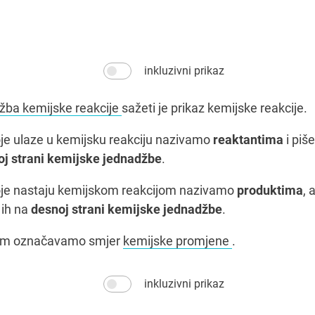
inkluzivni prikaz
ba kemijske reakcije
sažeti je prikaz kemijske reakcije.
oje ulaze u kemijsku reakciju nazivamo
reaktantima
i piš
voj strani kemijske jednadžbe
.
oje nastaju kemijskom reakcijom nazivamo
produktima
, 
 ih na
desnoj strani kemijske jednadžbe
.
com označavamo smjer
kemijske promjene
.
inkluzivni prikaz