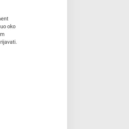
ment
suo oko
kom
ijavati.