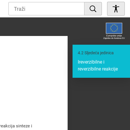
4.2
Sljedeća jedinica
Ireverzibilne i
reverzibilne reakcije
reakcija sinteze i