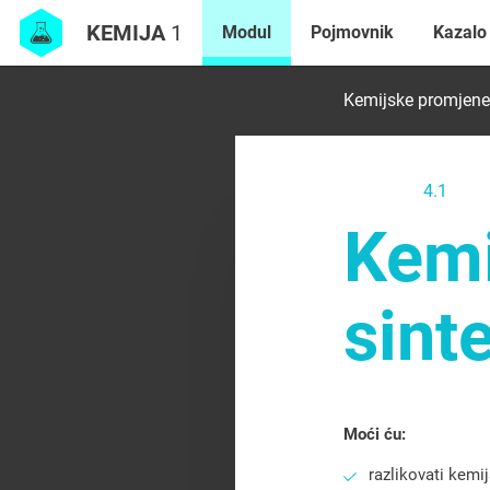
KEMIJA
1
Modul
Pojmovnik
Kazalo
4.1
Kemi
sint
Moći ću:
razlikovati kemij