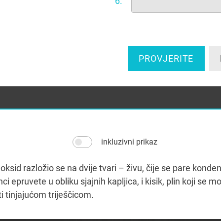
6.
PROVJERITE
inkluzivni prikaz
) oksid razložio se na dvije tvari – živu, čije se pare konde
nci epruvete u obliku sjajnih kapljica, i kisik, plin koji se m
i tinjajućom triješčicom.