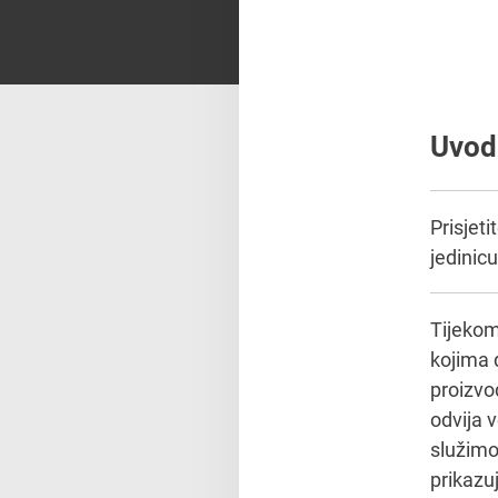
Uvod
Prisjeti
jedinic
Tijekom
kojima d
proizvod
odvija v
služim
prikazu