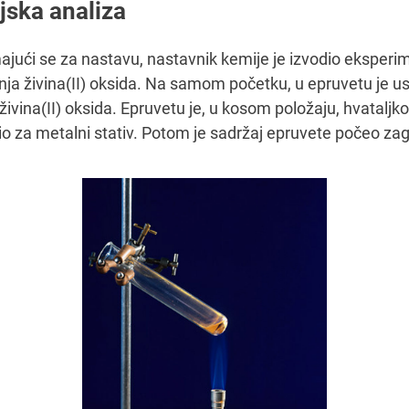
jska analiza
ajući se za nastavu, nastavnik kemije je izvodio eksperi
nja živina(II) oksida. Na samom početku, u epruvetu je u
živina(II) oksida. Epruvetu je, u kosom položaju, hvatalj
tio za metalni stativ. Potom je sadržaj epruvete počeo zagr