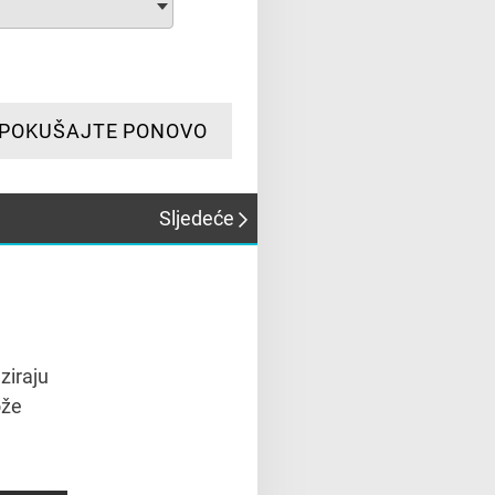
POKUŠAJTE PONOVO
Sljedeće
nziraju
ože