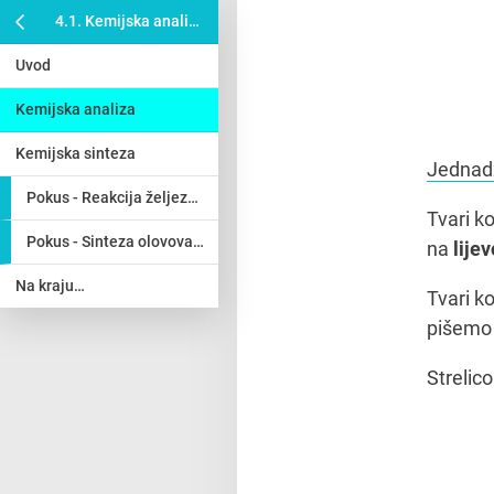
4.1. Kemijska analiza i sinteza
Uvod
Kemijska analiza
Kemijska sinteza
Jednadž
Pokus - Reakcija željeza i sumpora
Tvari k
Pokus - Sinteza olovova(II) jodida
na
lije
Na kraju…
Tvari k
pišemo
Streli