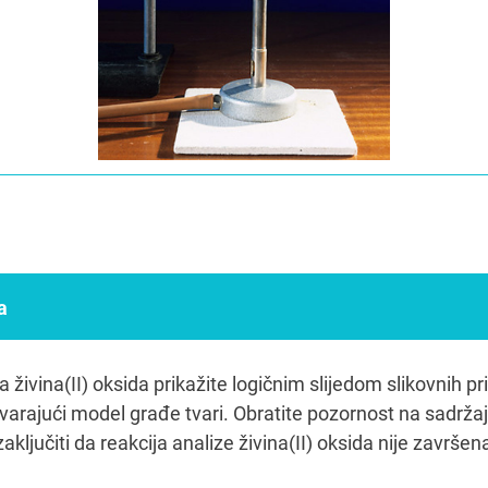
a
 živina(II) oksida prikažite logičnim slijedom slikovnih pr
arajući model građe tvari. Obratite pozornost na sadržaj
ključiti da reakcija analize živina(II) oksida nije završen