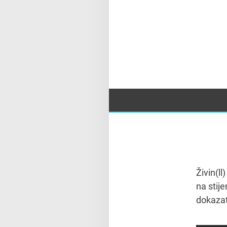
Živin(ll
na stije
dokazat