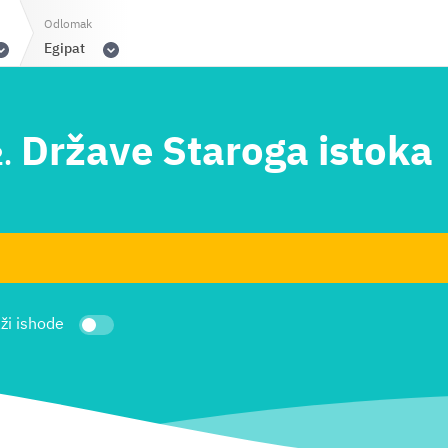
Odlomak
Egipat
Države Staroga istoka
.
ži ishode