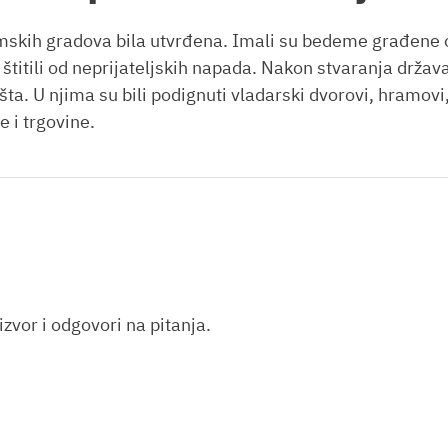
skih gradova bila utvrđena. Imali su bedeme građene 
 štitili od neprijateljskih napada. Nakon stvaranja držav
išta. U njima su bili podignuti vladarski dvorovi, hramovi
e i trgovine.
izvor i odgovori na pitanja.