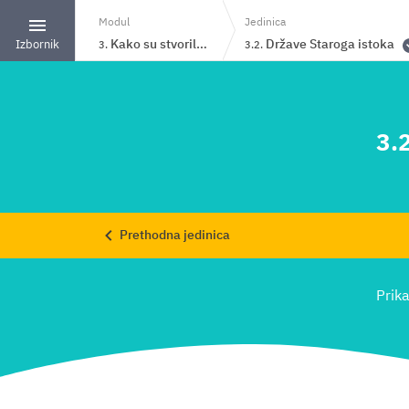
Jedinica
Modul
Države Staroga istoka
Kako su stvorili gradove i države?
Izbornik
3.2.
3.
3.2
Prethodna jedinica
Prika