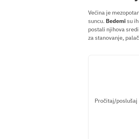
Većina je mezopotam
suncu.
Bedemi
su ih
postali njihova sred
za stanovanje, palač
Pročitaj/poslušaj 