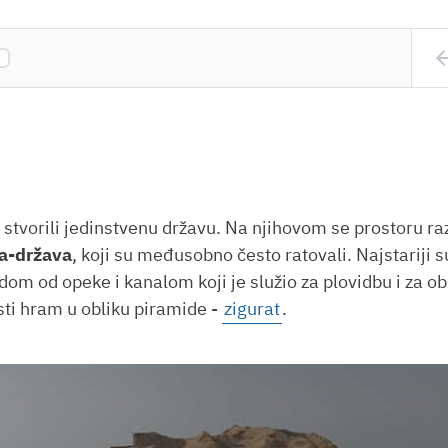
arrow_
stvorili jedinstvenu državu. Na njihovom se prostoru raz
a-država
, koji su međusobno često ratovali. Najstariji 
dom od opeke i kanalom koji je služio za plovidbu i za o
asti hram u obliku piramide -
zigurat
.