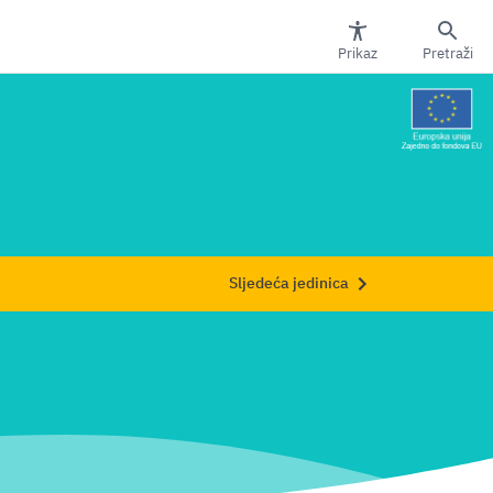
Prikaz
Pretraži
Sljedeća jedinica