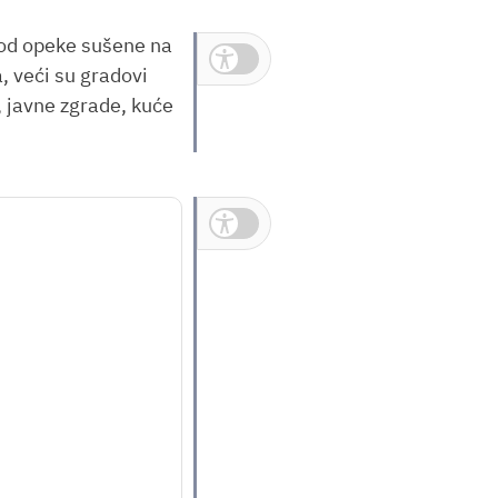
od opeke sušene na
Inkluzivni prikaz
a, veći su gradovi
, javne zgrade, kuće
Inkluzivni prikaz