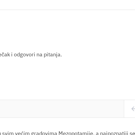
čak i odgovori na pitanja.
arrow_
u svim većim gradovima Mezopotamije, a najpoznatiji se