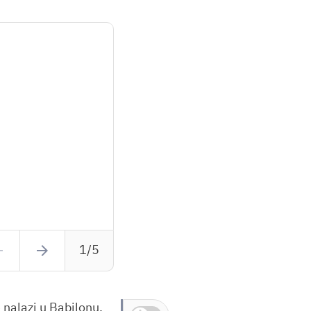
back
arrow_forward
1/5
 nalazi u Babilonu.