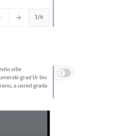
back
arrow_forward
1/6
vilo više
Inkluzivni prikaz
sumerski grad Ur bio
branu, a usred grada