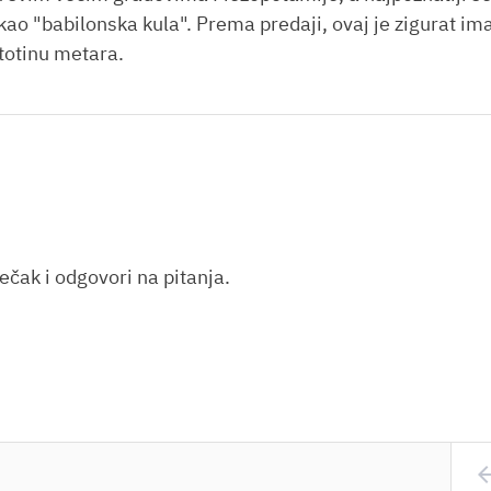
 kao "babilonska kula". Prema predaji, ovaj je zigurat i
stotinu metara.
ečak i odgovori na pitanja.
arrow_