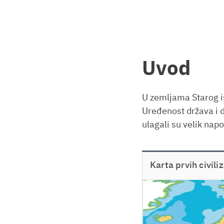
Uvod
U zemljama Starog is
Uređenost država i d
ulagali su velik nap
Karta prvih civiliz