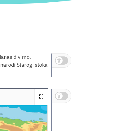
danas divimo.
Inkluzivni prikaz
 narodi Starog istoka
fullscreen
Inkluzivni prikaz