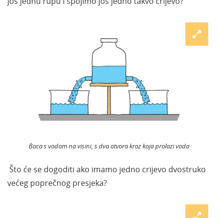
još jednu rupu i spojimo još jedno takvo crijevo?
Boca s vodom na visini, s dva otvora kroz koja prolazi voda
Što će se dogoditi ako imamo jedno crijevo dvostruko
većeg poprečnog presjeka?