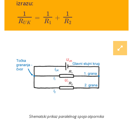
izrazu:
1
R
U
K
=
1
R
1
+
1
R
2
1
1
1
=
+
R
R
R
1
2
U
K
Shematski prikaz paralelnog spoja otpornika