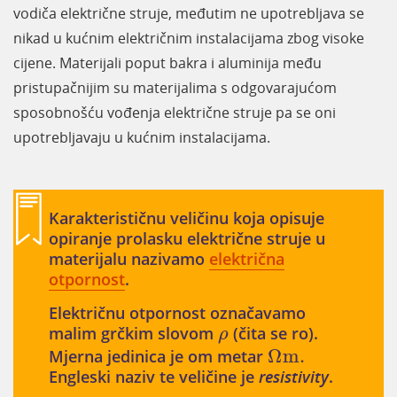
vodiča električne struje, međutim ne upotrebljava se
nikad u kućnim električnim instalacijama zbog visoke
cijene. Materijali poput bakra i aluminija među
pristupačnijim su materijalima s odgovarajućom
sposobnošću vođenja električne struje pa se oni
upotrebljavaju u kućnim instalacijama.
Karakterističnu veličinu koja opisuje
opiranje prolasku električne struje u
materijalu nazivamo
električna
otpornost
.
Električnu otpornost označavamo
ρ
malim grčkim slovom
(čita se ro).
ρ
Ω
m
.
Mjerna jedinica je om metar
Ω
m
.
Engleski naziv te veličine je
resistivity
.