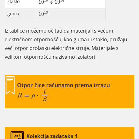
10
14
staklo
10
÷
10
10
13
13
guma
10
Iz tablice možemo očitati da materijali s većom
električnom otpornošću, kao guma ili staklo, pružaju
veći otpor prolasku električne struje. Materijale s
velikom otpornošću nazivamo izolatori.
Otpor žice računamo prema izrazu
R
=
ρ
·
l
S
l
=
⋅
​
R
ρ
S
Kolekcija zadataka 1