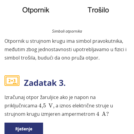
Simboli otpornika
Otpornik u strujnom krugu ima simbol pravokutnika,
međutim zbog jednostavnosti upotrebljavamo u fizici i
simbol trošila, budući da ono pruža otpor.
Zadatak 3.
Izračunaj otpor žaruljice ako je napon na
4,5
V
,
priključnicama
4,5
V
,
a iznos električne struje u
4
A?
strujnom krugu izmjeren ampermetrom
4
A?
Rješenje