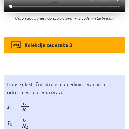
Usporedba paralelnog spoja otpornika s vodenim turbinama
Kolekcija zadataka 3
Iznose električne struje u pojedinim granama
određujemo prema izrazu:
I
1
=
U
R
1
U
=
I
1
R
1
I
2
=
U
R
2
U
=
I
2
R
2