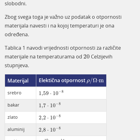
slobodni.
Zbog svega toga je važno uz podatak o otpornosti
materijala navesti i na kojoj temperaturi je ona
određena.
Tablica 1 navodi vrijednosti otpornosti za različite
20
materijale na temperaturama od
20
Celzijevih
stupnjeva.
ρ
/
Ω·m
Elektična otpornost
/
Ω⋅m
Materijal
ρ
1,59
·
10
-
8
−
8
srebro
1,59
⋅
10
1,7
·
10
-
8
−
8
bakar
1,7
⋅
10
2,2
·
10
-
8
−
8
zlato
2,2
⋅
10
2,8
·
10
-
8
−
8
aluminij
2,8
⋅
10
10
10
÷
10
14