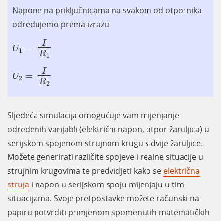
Napone na priključnicama na svakom od otpornika
određujemo prema izrazu:
U
1
=
I
R
1
I
=
U
1
R
1
U
2
=
I
R
2
I
=
U
2
R
2
Sljedeća simulacija omogućuje vam mijenjanje
određenih varijabli (električni napon, otpor žaruljica) u
serijskom spojenom strujnom krugu s dvije žaruljice.
Možete generirati različite spojeve i realne situacije u
strujnim krugovima te predvidjeti kako se
električna
struja
i napon u serijskom spoju mijenjaju u tim
situacijama. Svoje pretpostavke možete računski na
papiru potvrditi primjenom spomenutih matematičkih