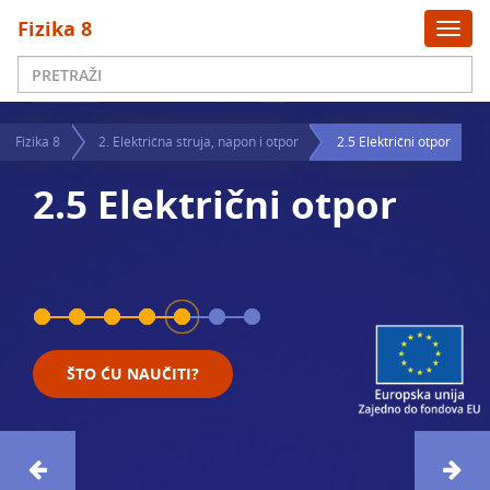
x
Fizika 8
Togg
navi
Fizika 8
2. Električna struja, napon i otpor
2.5 Električni otpor
2.5 Električni otpor
ŠTO ĆU NAUČITI?