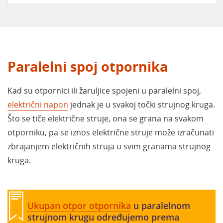
Paralelni spoj otpornika
Kad su otpornici ili žaruljice spojeni u paralelni spoj,
električni napon
jednak je u svakoj točki strujnog kruga.
Što se tiče električne struje, ona se grana na svakom
otporniku, pa se iznos električne struje može izračunati
zbrajanjem električnih struja u svim granama strujnog
kruga.
Ukupan otpor otpornika
u paralelnom
strujnom krugu određujemo prema