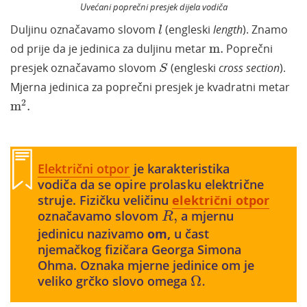
Uvećani poprečni presjek dijela vodiča
l
Duljinu označavamo slovom
(engleski
length
). Znamo
l
m
.
od prije da je jedinica za duljinu metar
m
.
Poprečni
S
presjek označavamo slovom
(engleski
cross section
).
S
Mjerna jedinica za poprečni presjek je kvadratni metar
m
2
.
2
m
.
​
Električni otpor
je karakteristika
vodiča da se opire prolasku električne
struje.
Fizičku veličinu
električni otpor
R
,
označavamo slovom
,
a mjernu
R
jedinicu nazivamo
om,
u čast
njemačkog fizičara Georga Simona
Ohma. Oznaka mjerne jedinice om je
Ω
.
veliko grčko slovo omega
Ω
.