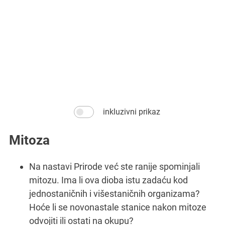
rad organizma određene vrste. DNA je vrlo duga,
odsječci geni u sebi sadrže upute za izgradnju i
nosilac nasljednih osobina u većini vrsta, a njeni
međusobno povezani dušičnim bazama. Ona je
građena od dva isprepletena lanca koji su
Molekula DNA je nukleinska kiselina koja je
inkluzivni prikaz
Mitoza
Na nastavi Prirode već ste ranije spominjali
mitozu. Ima li ova dioba istu zadaću kod
jednostaničnih i višestaničnih organizama?
Hoće li se novonastale stanice nakon mitoze
odvojiti ili ostati na okupu?