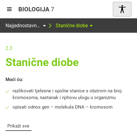
BIOLOGIJA
7
Najjednostavniji oblici života i stanica
Stanične diobe
2.3
Stanične diobe
Moći ću:
razlikovati tjelesne i spolne stanice s obzirom na broj
kromosoma, nastanak i njihovu ulogu u organizmu
opisati odnos gen – molekula DNA – kromosom
Prikaži sve