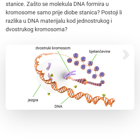
stanice. Zašto se molekula DNA formira u
kromosome samo prije diobe stanica? Postoji li
razlika u DNA materijalu kod jednostrukog i
dvostrukog kromosoma?
stanične diobe?
kromosoma vidjeti na početku, a koje na kraju
identične kopije). Koje ćete od opisanih
od dvije kromatide (molekule DNA i njene
molekule DNA. Dvostruki kromosomi građeni su
Jednostruki kromosomi građeni su od jedne
prekinu niti oštete tijekom same diobe stanice.
taj se način osigurava da se molekule DNA ne
bjelančevina i stvara tjelešca kromosome. Na
udvostruči (kopira) te se omotava oko molekula
nitasta molekula koja se prije diobe stanice