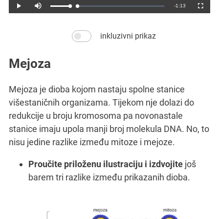
Prigušen
Remaining
-1:13
Loaded
:
Progress
:
Pokreni
Puni
0%
0%
ekran
Time
inkluzivni prikaz
Mejoza
Mejoza je dioba kojom nastaju spolne stanice
višestaničnih organizama. Tijekom nje dolazi do
redukcije u broju kromosoma pa novonastale
stanice imaju upola manji broj molekula DNA. No, to
nisu jedine razlike između mitoze i mejoze.
Proučite priloženu ilustraciju i izdvojite
još
barem tri razlike između prikazanih dioba.