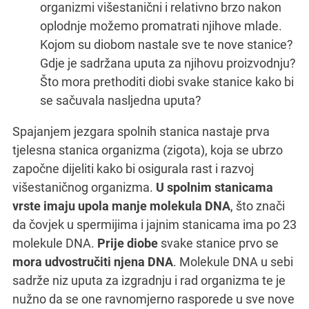
organizmi višestanični i relativno brzo nakon
oplodnje možemo promatrati njihove mlade.
Kojom su diobom nastale sve te nove stanice?
Gdje je sadržana uputa za njihovu proizvodnju?
Što mora prethoditi diobi svake stanice kako bi
se sačuvala nasljedna uputa?
Spajanjem jezgara spolnih stanica nastaje prva
tjelesna stanica organizma (zigota), koja se ubrzo
započne dijeliti kako bi osigurala rast i razvoj
višestaničnog organizma.
U spolnim stanicama
vrste imaju upola manje molekula DNA
, što znači
da čovjek u spermijima i jajnim stanicama ima po 23
molekule DNA.
Prije diobe
svake stanice prvo se
mora udvostručiti njena DNA
. Molekule DNA u sebi
sadrže niz uputa za izgradnju i rad organizma te je
nužno da se one ravnomjerno rasporede u sve nove