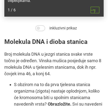
trepetljikama.
1
/ 6
inkluzivni prikaz
Molekula DNA i dioba stanica
Broj molekula DNA u jezgri stanica svake vrste
točno je određen. Vinska mušica posjeduje samo 8
molekula DNA u tjelesnim stanicama, dok ih npr.
čovjek ima 46, a konj 64.
S obzirom na to da prva tjelesna stanica
organizma (zigota) nastaje oplodnjom, koliko
će kromosoma biti u spolnim stanicama
navedenih vrsta?
Obrazložite.
Svi su navedeni