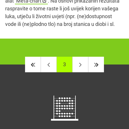
alat
Meta-chart
. Na osnovi prikazanih rezultata
raspravite o tome raste li još uvijek korijen vašega
luka, utječu li životni uvjeti (npr. (ne)dostupnost
vode ili (ne)plodno tlo) na broj stanica u diobi i sl.
3