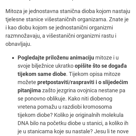
Mitoza je jednostavna stanična dioba kojom nastaju
tjelesne stanice višestaničnih organizama. Znate je
i kao diobu kojom se jednostanični organizmi
razmnožavaju, a višestanični organizmi rastu i
obnavljaju.
Pogledajte priloženu animaciju
mitoze i u
svoje bilježnice ukratko
opišite što se događa
tijekom same diobe
. Tijekom opisa mitoze
možete
pretpostaviti/raspraviti i o slijedećim
pitanjima
zašto jezgrina ovojnica nestane pa
se ponovno oblikuje. Kako niti diobenog
vretena pomažu u razdiobi kromosoma
tijekom diobe? Koliko je originalnih molekula
DNA bilo na početku diobe u stanici, a koliko ih
je u stanicama koje su nastale? Jesu li te nove