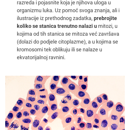
razreda i pojasnite koja je njihova uloga u
organizmu luka. Uz pomoć svoga znanja, ali i
4.
ilustracije iz prethodnog zadatka,
prebrojite
koliko se stanica trenutno nalazi u
mitozi, u
5.
kojima od tih stanica se mitoza već završava
(dolazi do podjele citoplazme), a u kojima se
6.
kromosomi tek oblikuju ili se nalaze u
ekvatorijalnoj ravnini.
7.
PROVJERITE
POKUŠAJTE PONOVO