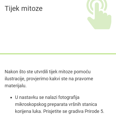
Tijek mitoze
Nakon što ste utvrdili tijek mitoze pomoću
ilustracije, provjerimo kakvi ste na pravome
materijalu.
1.
U nastavku se nalazi fotografija
2.
mikroskopskog preparata vršnih stanica
korijena luka. Prisjetite se gradiva Prirode 5.
3.