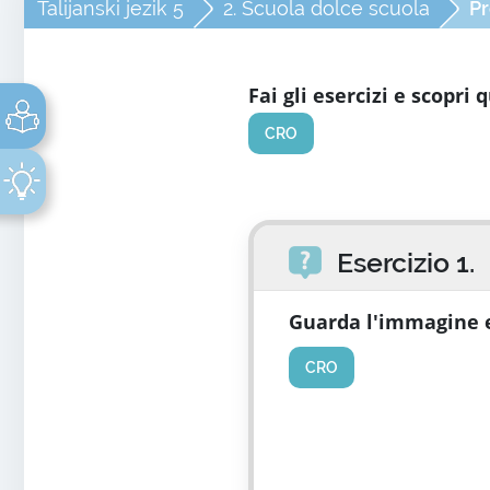
Talijanski jezik 5
2. Scuola dolce scuola
Pr
Fai gli esercizi e scopri
CRO
Esercizio 1.
Guarda l'immagine 
CRO