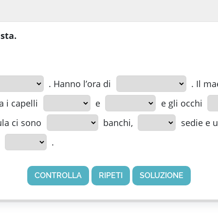
usta.
. Hanno l’ora di
. Il ma
a i capelli
e
e gli occhi
ula ci sono
banchi,
sedie e 
.
CONTROLLA
RIPETI
SOLUZIONE