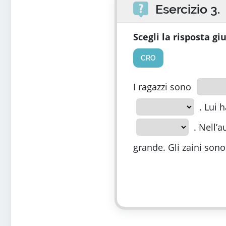
Esercizio 3.
Scegli la risposta gi
CRO
I ragazzi sono
. Lui h
. Nell’a
grande. Gli zaini sono