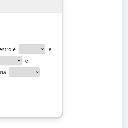
estro è
e
e
una