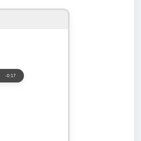
Tempo
-
0:17
rimanente