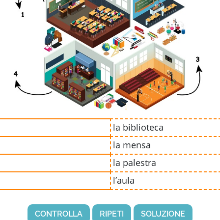
la biblioteca
la mensa
la palestra
l’aula
CONTROLLA
RIPETI
SOLUZIONE