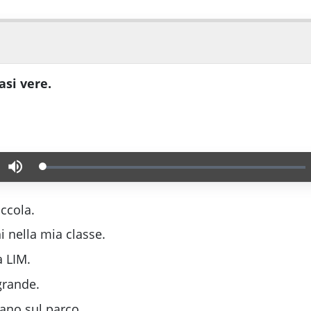
asi vere.
Caricato
:
Muto
0.00%
iccola.
i nella mia classe.
 LIM.
grande.
dano sul parco.