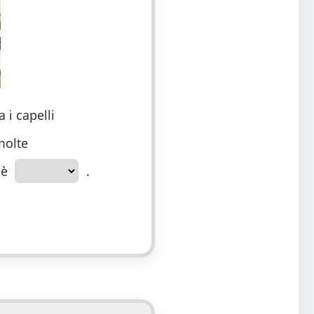
 i capelli
molte
 è
.