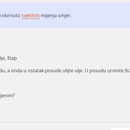
ili obrnuto
svjetlost
mijenja smjer.
je, štap
du, a onda u ostatak posude ulijte ulje. U posudu uronite št
ljenim?