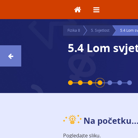
x
Fizika 8
5. Svjetlost
5.4 Lom sv
5.4 Lom svjet
Na početku..
Pogledajte sliku.