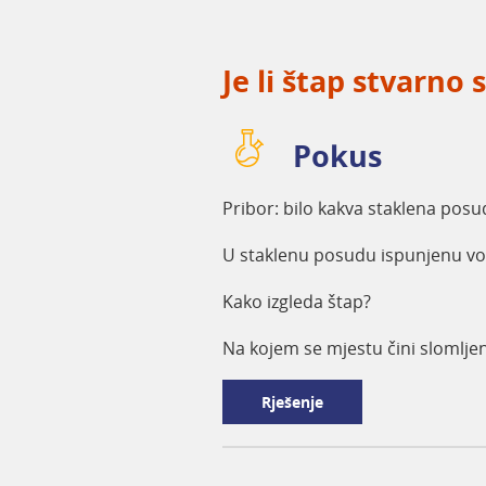
Je li štap stvarno 
Pokus
Pribor: bilo kakva staklena pos
U staklenu posudu ispunjenu vo
Kako izgleda štap?
Na kojem se mjestu čini slomlje
Rješenje