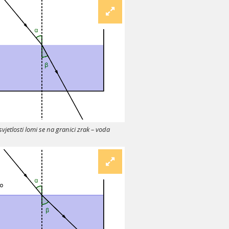
svjetlosti lomi se na granici zrak
–
voda