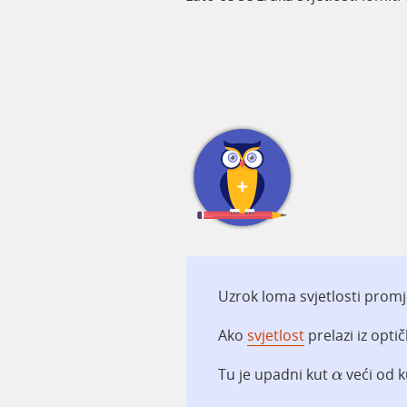
Uzrok loma svjetlosti promj
Ako
svjetlost
prelazi iz opti
α
Tu je upadni kut
veći od 
α