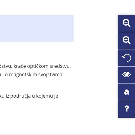
edstvu, kraće optičkom sredstvu,
si i o magnetskim svojstvima
a
ku iz područja u kojemu je