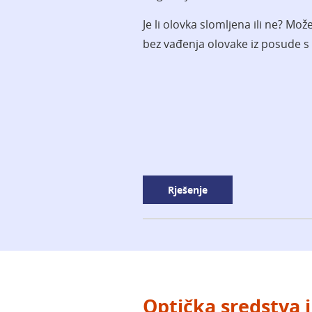
Je li olovka slomljena ili ne? Mož
bez vađenja olovake iz posude 
Rješenje
Optička sredstva i