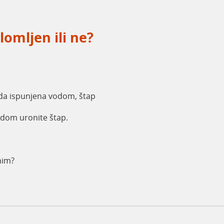
slomljen ili ne?
uda ispunjena vodom, štap
dom uronite štap.
nim?