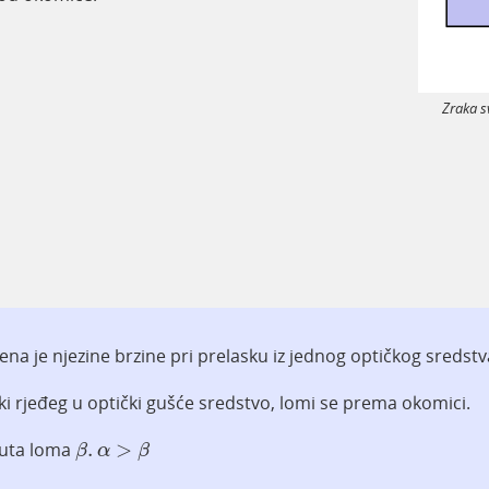
Zraka s
ena je njezine brzine pri prelasku iz jednog optičkog sredst
čki rjeđeg u optički gušće sredstvo, lomi se prema okomici.
β
.
α
>
β
kuta loma
.
>
β
α
β