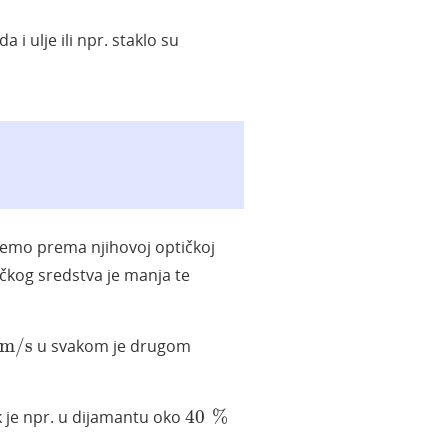
 i ulje ili npr. staklo su
ujemo prema njihovoj optičkoj
ičkog sredstva je manja te
m/s
m/s
u svakom je drugom
40
%
k je npr. u dijamantu oko
40
%