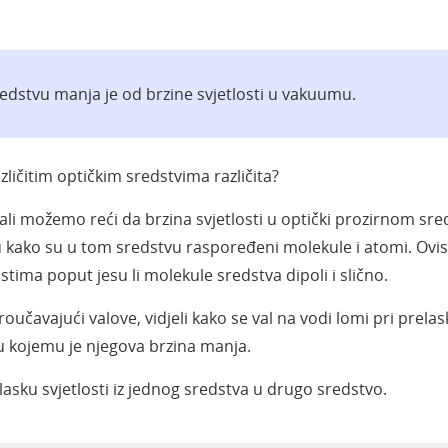
redstvu manja je od brzine svjetlosti u vakuumu.
azličitim optičkim sredstvima različita?
 ali možemo reći da brzina svjetlosti u optički prozirnom sr
nu kako su u tom sredstvu raspoređeni molekule i atomi. Ovi
stima poput jesu li molekule sredstva dipoli i slično.
avajući valove, vidjeli kako se val na vodi lomi pri prelas
u kojemu je njegova brzina manja.
asku svjetlosti iz jednog sredstva u drugo sredstvo.