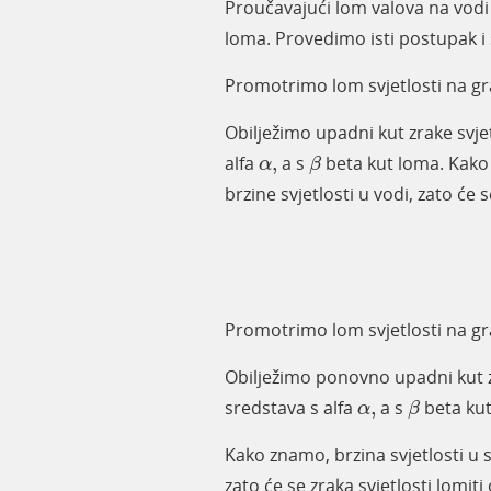
Proučavajući lom valova na vodi
loma. Provedimo isti postupak i 
Promotrimo lom svjetlosti na gr
Obilježimo upadni kut zrake svj
β
α
,
alfa
,
a s ​
beta kut loma.
Kako 
α
β
brzine svjetlosti u vodi, zato će 
Promotrimo lom svjetlosti na gr
Obilježimo ponovno upadni kut 
β
α
,
sredstava s alfa
,
a s ​
beta kut
α
β
Kako znamo, brzina svjetlosti u s
zato će se zraka svjetlosti lomit