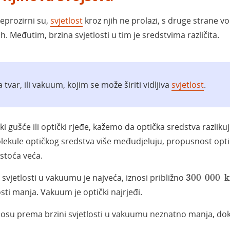
 neprozirni su,
svjetlost
kroz njih ne prolazi, s druge strane voda
ih. Međutim, brzina svjetlosti u tim je sredstvima različita.
tvar, ili vakuum, kojim se može širiti vidljiva
svjetlost
.
ki gušće ili optički rjeđe, kažemo da optička sredstva razlik
 molekule optičkog sredstva više međudjeluju, propusnost opt
stoća veća.
300
000
k
 svjetlosti u vakuumu je najveća, iznosi približno
300
000
k
sti manja. Vakuum je optički najrjeđi.
odnosu prema brzini svjetlosti u vakuumu neznatno manja, do