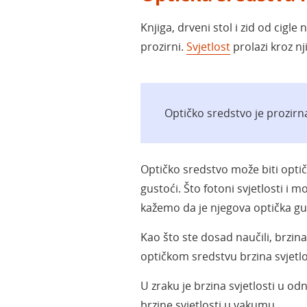
Knjiga, drveni stol i zid od cigle
prozirni.
Svjetlost
prolazi kroz nj
Optičko sredstvo je prozirna 
Optičko sredstvo može biti optič
gustoći. Što fotoni svjetlosti i
kažemo da je njegova optička gu
Kao što ste dosad naučili, brzina
optičkom sredstvu brzina svjetlo
U zraku je brzina svjetlosti u 
brzine svjetlosti u vakumu.