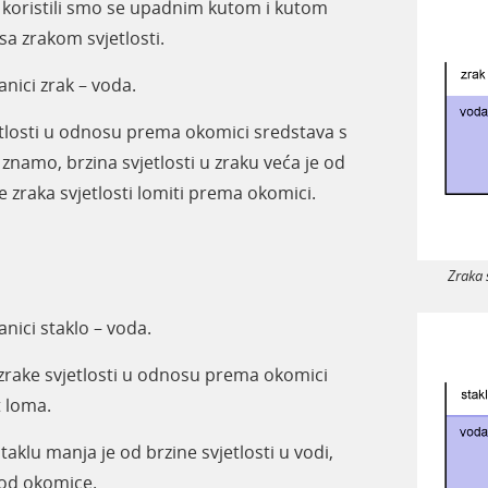
 koristili smo se upadnim kutom i kutom
sa zrakom svjetlosti.
anici zrak
–
voda.
etlosti u odnosu prema okomici sredstava s
znamo, brzina svjetlosti u zraku veća je od
se zraka svjetlosti lomiti prema okomici.
Zraka 
anici staklo
–
voda.
zrake svjetlosti u odnosu prema okomici
 loma.
taklu manja je od brzine svjetlosti u vodi,
i od okomice.