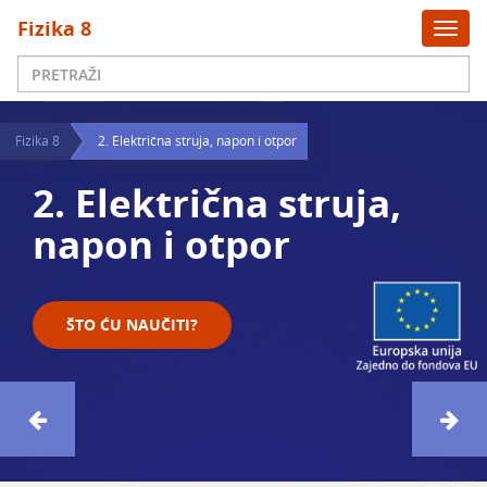
x
Fizika 8
Togg
navi
Fizika 8
2. Električna struja, napon i otpor
2. Električna struja,
napon i otpor
ŠTO ĆU NAUČITI?