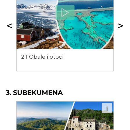
Videolekcija 7.1:
Ekoremedijacija i gospod
doba pomoću tekstova iz arhive. Na
U uvodnom dijelu lekcije objasnit će se
Videolekcija 7.2:
Održivi razvoj: ekologija, 
temelju fotografija i grafa prosječne
vrste otoka i obala na nekoliko primjera iz
promjene temperature zraka definirat će se
svijeta. Naglasak će se staviti na, Hrvatskoj
instrumentalno razdoblje. U završnom će
manje poznate organogene obale i
se dijelu interaktivnim sadržajem provjeriti
njihovu ugroženost. Objasnit će se
usvojenost ishoda.
postanak koraljnih grebena na primjeru
2.1
Obale i otoci
najpoznatijeg australskoga Velikog
koraljnoga grebena i negativan utjecaj
klimatskih promjena na njegov razvoj.
Nadalje, objasnit će se gospodarska
važnost obala te će se proučiti posljedice
3. SUBEKUMENA
ljudskog utjecaja na obale. Interaktivnim
kvizom na kraju lekcije provjerit će se
3.1
usvojenost ishoda.
Subekumena i čimbenici njezina
nastanka