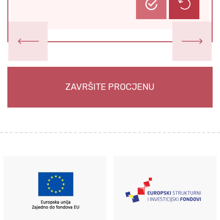
Prethodni zadatak
Sljedeći za
ZAVRŠITE PROCJENU
Europska unija - zajedno do EU fondova
Strukturirani fondovi