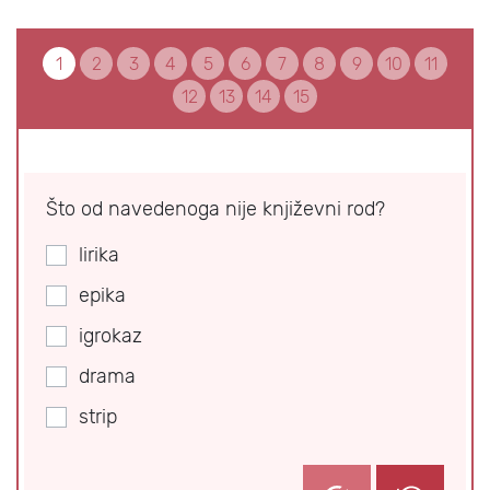
1
2
3
4
5
6
7
8
9
10
11
12
13
14
15
Što od navedenoga nije književni rod?
lirika
epika
igrokaz
drama
strip