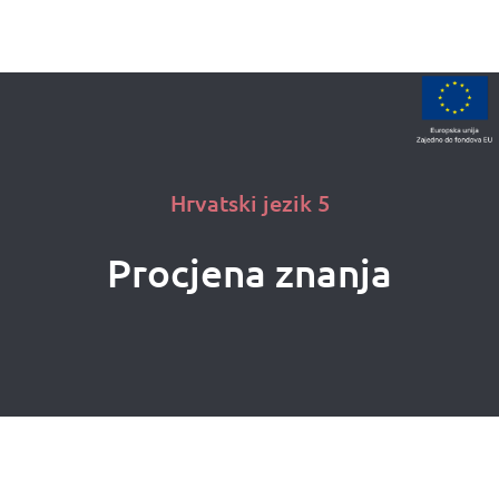
x
Hrvatski jezik 5
Procjena znanja