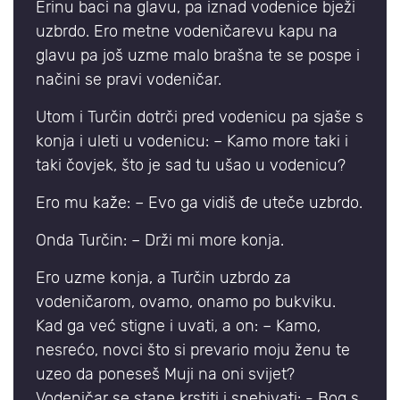
Erinu baci na glavu, pa iznad vodenice bježi
uzbrdo. Ero metne vodeničarevu kapu na
glavu pa još uzme malo brašna te se pospe i
načini se pravi vodeničar.
Utom i Turčin dotrči pred vodenicu pa sjaše s
konja i uleti u vodenicu: – Kamo more taki i
taki čovjek, što je sad tu ušao u vodenicu?
Ero mu kaže: – Evo ga vidiš đe uteče uzbrdo.
Onda Turčin: – Drži mi more konja.
Ero uzme konja, a Turčin uzbrdo za
vodeničarom, ovamo, onamo po bukviku.
Kad ga već stigne i uvati, a on: – Kamo,
nesrećo, novci što si prevario moju ženu te
uzeo da poneseš Muji na oni svijet?
Vodeničar se stane krstiti i snebivati: - Bog s