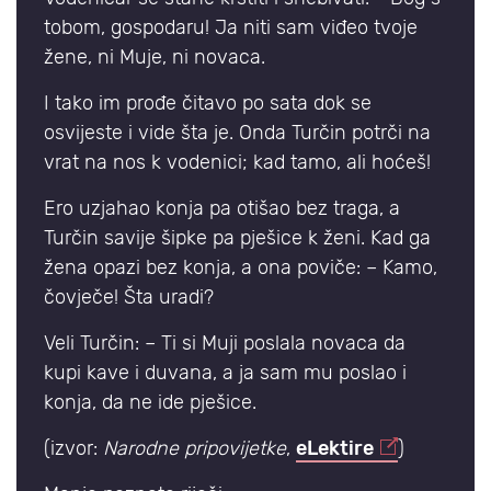
tobom, gospodaru! Ja niti sam viđeo tvoje
žene, ni Muje, ni novaca.
I tako im prođe čitavo po sata dok se
osvijeste i vide šta je. Onda Turčin potrči na
vrat na nos k vodenici; kad tamo, ali hoćeš!
Ero uzjahao konja pa otišao bez traga, a
Turčin savije šipke pa pješice k ženi. Kad ga
žena opazi bez konja, a ona poviče: – Kamo,
čovječe! Šta uradi?
Veli Turčin: – Ti si Muji poslala novaca da
kupi kave i duvana, a ja sam mu poslao i
konja, da ne ide pješice.
(izvor:
Narodne pripovijetke
,
eLektire
)