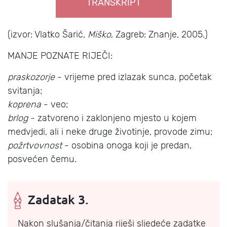
TRANSKRIPT
(izvor: Vlatko Šarić,
Miško
, Zagreb: Znanje, 2005.)
MANJE POZNATE RIJEČI:
praskozorje
- vrijeme pred izlazak sunca, početak
svitanja;
koprena
- veo;
brlog
- zatvoreno i zaklonjeno mjesto u kojem
medvjedi, ali i neke druge životinje, provode zimu;
požrtvovnost
- osobina onoga koji je predan,
posvećen čemu.
Zadatak 3.
Nakon slušanja/čitanja riješi sljedeće zadatke