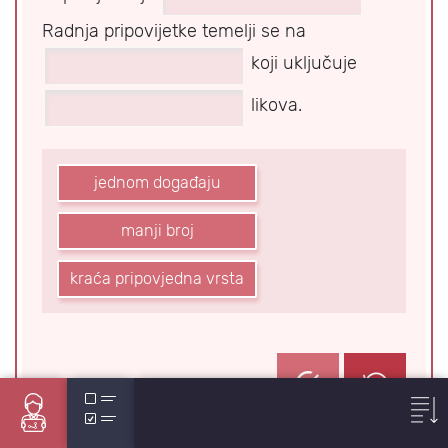
Radnja pripovijetke temelji se na
koji uključuje
likova.
jednom događaju
manji broj
kraća pripovjedna vrsta
Prethodni zadatak
Sljedeći za