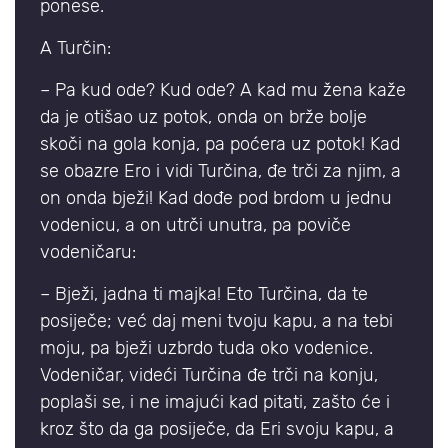
ponese.
A Turčin:
– Pa kud ode? Kud ode? A kad mu žena kaže
da je otišao uz potok, onda on brže bolje
skoči na gola konja, pa poćera uz potok! Kad
se obazre Ero i vidi Turčina, đe trči za njim, a
on onda bježi! Kad dođe pod brdom u jednu
vodenicu, a on utrči unutra, pa poviče
vodeničaru:
– Bježi, jadna ti majka! Eto Turčina, da te
posiječe; već daj meni tvoju kapu, a na tebi
moju, pa bježi uzbrdo tuda oko vodenice.
Vodeničar, videći Turčina đe trči na konju,
poplaši se, i ne imajući kad pitati, zašto će i
kroz što da ga posiječe, da Eri svoju kapu, a