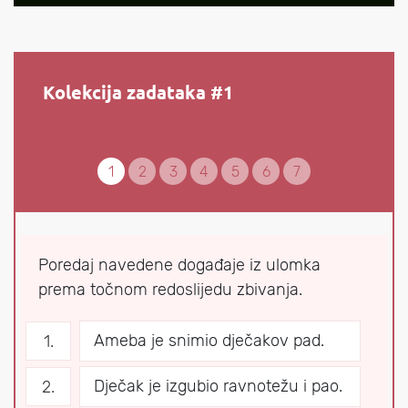
Kolekcija zadataka #1
1
2
3
4
5
6
7
Poredaj navedene događaje iz ulomka
prema točnom redoslijedu zbivanja.
Ameba je snimio dječakov pad.
Dječak je izgubio ravnotežu i pao.