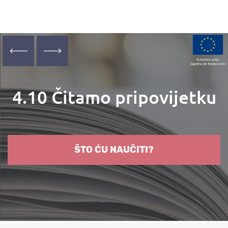
x
PRETHODNA JEDINICA
SLJEDEĆA JEDINICA
4.10 Čitamo pripovijetku
ŠTO ĆU NAUČITI?