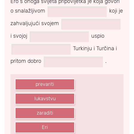
Ero s onoga svijeta pripovijetka je koja govori
o snalažljivom
koji je
zahvaljujući svojem
i svojoj
uspio
Turkinju i Turčina i
pritom dobro
.
prevariti
lukavstvu
zaraditi
Eri