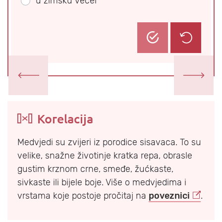
u zimsku večer
Prethodni zadatak
Sljedeći za
Korelacija
Medvjedi su zvijeri iz porodice sisavaca. To su
velike, snažne životinje kratka repa, obrasle
gustim krznom crne, smeđe, žućkaste,
sivkaste ili bijele boje. Više o medvjedima i
vrstama koje postoje pročitaj na
poveznici
.