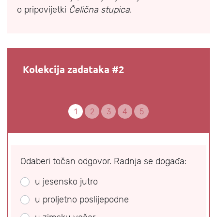
o pripovijetki
Čelična stupica
.
Kolekcija zadataka #2
1
2
3
4
5
Odaberi točan odgovor. Radnja se događa:
u jesensko jutro
u proljetno poslijepodne