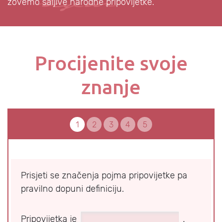
zovemo šaljive narodne pripovijetke.
Procijenite svoje
znanje
1
2
3
4
5
Prisjeti se značenja pojma pripovijetke pa
pravilno dopuni definiciju.
Pripovijetka je
.