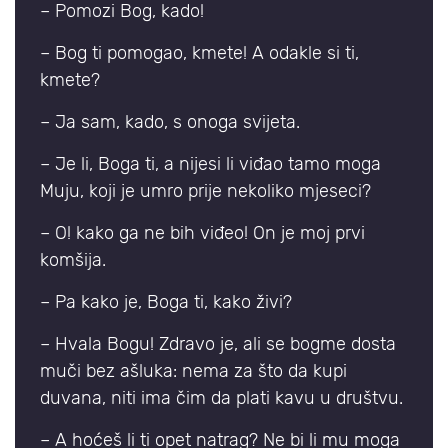
– Pomozi Bog, kado!
– Bog ti pomogao, kmete! A odakle si ti,
kmete?
– Ja sam, kado, s onoga svijeta.
– Je li, Boga ti, a nijesi li viđao tamo moga
Muju, koji je umro prije nekoliko mjeseci?
– O! kako ga ne bih viđeo! On je moj prvi
komšija.
– Pa kako je, Boga ti, kako živi?
– Hvala Bogu! Zdravo je, ali se bogme dosta
muči bez ašluka: nema za što da kupi
duvana, niti ima čim da plati kavu u društvu.
– A hoćeš li ti opet natrag? Ne bi li mu moga