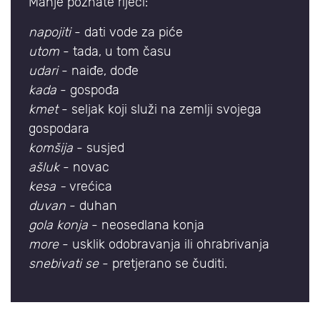
Manje poznate riječi:
napojiti
- dati vode za piće
utom
- tada, u tom času
udari
- naiđe, dođe
kada
- gospođa
kmet
- seljak koji služi na zemlji svojega
gospodara
komšija
- susjed
ašluk
- novac
kesa -
vrećica
duvan
- duhan
gola konja
- neosedlana konja
more
- usklik odobravanja ili ohrabrivanja
snebivati se
- pretjerano se čuditi.