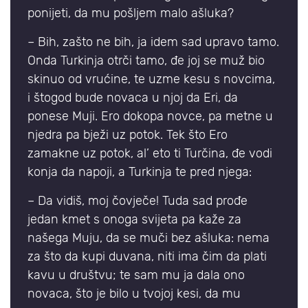
ponijeti, da mu pošljem malo ašluka?
– Bih, zašto ne bih, ja idem sad upravo tamo.
Onda Turkinja otrči tamo, đe joj se muž bio
skinuo od vrućine, te uzme kesu s novcima,
i štogod bude novaca u njoj da Eri, da
ponese Muji. Ero dokopa novce, pa metne u
njedra pa bježi uz potok. Tek što Ero
zamakne uz potok, al’ eto ti Turčina, đe vodi
konja da napoji, a Turkinja te pred njega:
– Da vidiš, moj čovječe! Tuda sad prođe
jedan kmet s onoga svijeta pa kaže za
našega Muju, da se muči bez ašluka: nema
za što da kupi duvana, niti ima čim da plati
kavu u društvu; te sam mu ja dala ono
novaca, što je bilo u tvojoj kesi, da mu