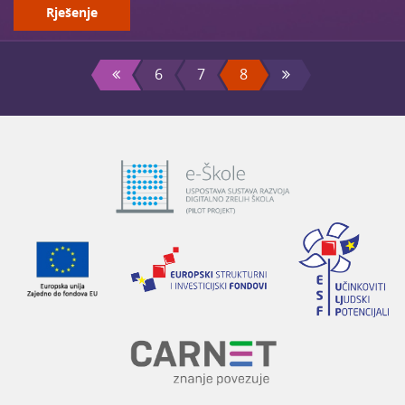
Rješenje
6
7
8