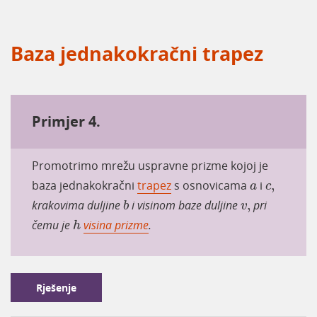
Baza jednakokračni trapez
Primjer 4.
Promotrimo mrežu uspravne prizme kojoj je
a
c
,
baza jednakokračni
trapez
s osnovicama
i
,
a
c
b
v
,
krakovima duljine
i visinom baze duljine
,
pri
b
v
h
čemu je
visina prizme
.
h
Rješenje