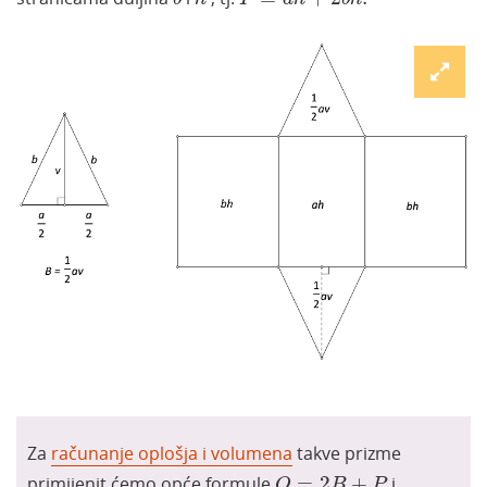
Za
računanje oplošja i volumena
takve prizme
O
=
2
B
+
P
primijenit ćemo opće formule
=
2
+
i
O
B
P