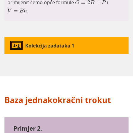
primijenit ćemo opće formule
=
2
+
i
O
B
P
V
=
B
h
.
=
.
V
B
h
Kolekcija zadataka 1
Baza jednakokračni trokut
Primjer 2.