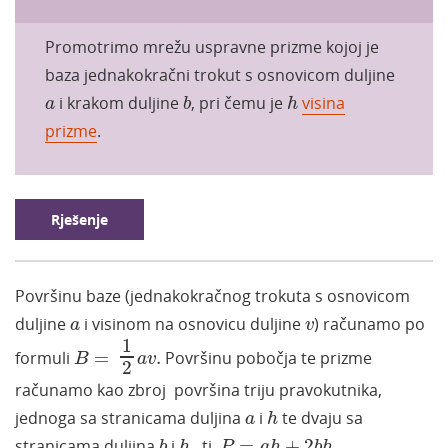
Promotrimo mrežu uspravne prizme kojoj je
baza jednakokračni trokut s osnovicom duljine
b
h
a
i
krakom duljine
, pri čemu je
visina
a
b
h
prizme
.
Rješenje
Površinu baze (jednakokračnog trokuta s osnovicom
a
v
duljine
i visinom na osnovicu duljine
) računamo po
a
v
B
=
1
2
a
v
.
1
formuli
=
.
Površinu pobočja te prizme
B
a
v
2
računamo kao zbroj površina triju pravokutnika,
h
a
jednoga sa stranicama duljina
i
te dvaju sa
a
h
b
h
P
=
a
h
+
2
b
h
.
stranicama duljina
i
, tj.
=
+
2
.
b
h
P
a
h
b
h