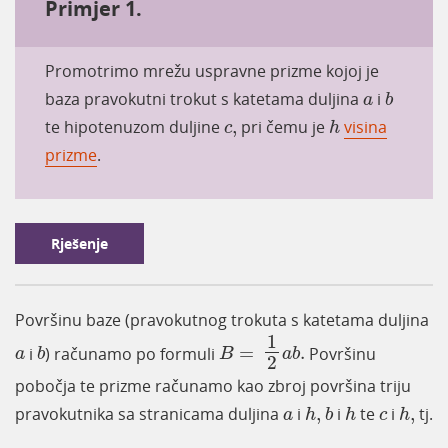
Primjer 1.
Promotrimo mrežu uspravne prizme kojoj je
b
a
baza pravokutni trokut s katetama duljina
i
a
b
h
c
,
te hipotenuzom duljine
,
pri čemu je
visina
c
h
prizme
.
Rješenje
Površinu baze (pravokutnog trokuta s katetama duljina
B
=
1
2
a
b
.
1
b
a
i
) računamo po formuli
=
.
Površinu
a
b
B
a
b
2
pobočja te prizme računamo kao zbroj površina triju
h
,
b
h
h
,
a
c
pravokutnika sa stranicama duljina
i
,
i
te
i
,
tj.
a
h
b
h
c
h
P
=
a
h
+
b
h
+
c
h
.