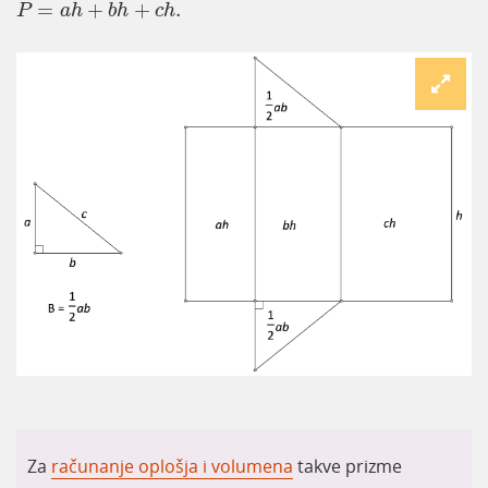
=
+
+
.
P
a
h
b
h
c
h
Za
računanje oplošja i volumena
takve prizme
O
=
2
B
+
P