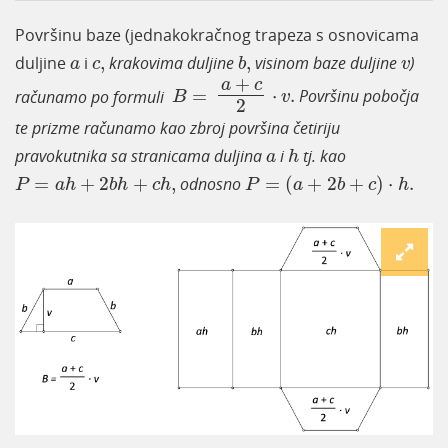
Površinu baze (jednakokračnog trapeza s osnovicama
b
,
a
c
,
v
duljine
i
,
krakovima duljine
,
visinom baze duljine
)
a
c
b
v
B
=
a
+
c
2
·
v
.
+
a
c
računamo po formuli
=
⋅
.
Površinu pobočja
B
v
2
te prizme računamo kao zbroj površina četiriju
h
a
pravokutnika sa stranicama duljina
i
tj. kao
a
h
P
=
a
+
2
b
+
c
·
h
.
P
=
a
h
+
2
b
h
+
c
h
,
=
+
2
+
,
odnosno
=
(
+
2
+
)
⋅
.
P
a
h
b
h
c
h
P
a
b
c
h