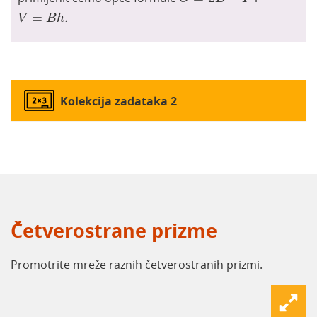
V
=
B
h
.
=
.
V
B
h
Kolekcija zadataka 2
Četverostrane prizme
Promotrite mreže raznih četverostranih prizmi.