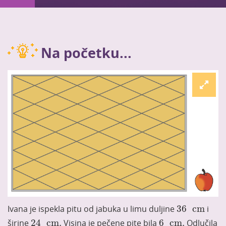
Na početku...
36
cm
Ivana je ispekla pitu od jabuka u limu duljine
36
cm
i
24
cm
.
6
cm
.
širine
24
cm
.
Visina je pečene pite bila
6
cm
.
Odlučila