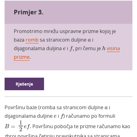
Primjer 3.
Promotrimo mrežu uspravne prizme kojoj je
a
baza
romb
sa stranicom duljine
i
a
f
,
h
e
dijagonalama duljina
i
,
pri čemu je
visina
e
f
h
prizme
.
Rješenje
a
Površinu baze (romba sa stranicom duljine
i
a
f
e
dijagonalama duljine
i
) računamo po formuli
e
f
B
=
1
2
e
f
.
1
=
.
Po
vršinu pobočja te prizme računamo kao
B
e
f
2
zbroj površina četiriju pravokutnika sa stranicama