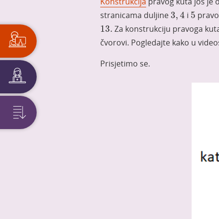
Konstrukcija
pravog kuta još je o
4
3
,
5
stranicama duljine
3
,
4
i
5
pravok
13
.
13
.
Za konstrukciju pravoga kuta
čvorovi. Pogledajte kako u videos
Prisjetimo se.