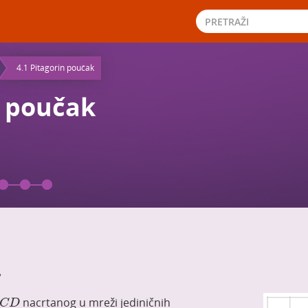
4.1 Pitagorin poučak
n poučak
.
C
D
nacrtanog u mreži jediničnih
C
D