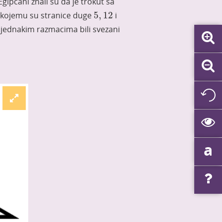
gipćani znali su da je trokut sa
5
,
12
aj kojemu su stranice duge
5
,
12
i
 jednakim razmacima bili svezani
a