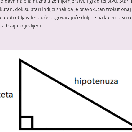
d davnina bila nužna u zemljomjerstvu i graditeljstvu. Stari E
utan, dok su stari Indijci znali da je pravokutan trokut on
 upotrebljavali su uže odgovarajuće duljine na kojemu su u
adržaju koji slijedi.