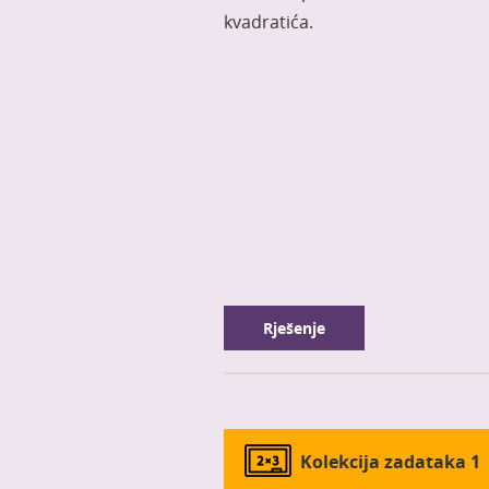
kvadratića.
Rješenje
Kolekcija zadataka 1