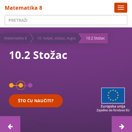
x
Matematika 8
Togg
navi
Matematika 8
10. Valjak, stožac, kugla
10.2 Stožac
10.2 Stožac
ŠTO ĆU NAUČITI?