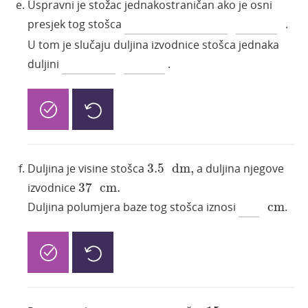
Uspravni je stožac jednakostraničan ako je osni
presjek tog stošca
.
U tom je slučaju duljina izvodnice stošca jednaka
duljini
.
3.5
dm
,
Duljina je visine stošca
3.5
dm
,
a duljina njegove
37
cm
.
izvodnice
37
cm
.
cm
Duljina polumjera baze tog stošca iznosi
cm
.
15
cm
,