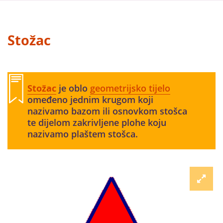
Stožac
Stožac
je oblo
geometrijsko tijelo
omeđeno jednim krugom koji
nazivamo bazom ili osnovkom stošca
te dijelom zakrivljene plohe koju
nazivamo plaštem stošca.