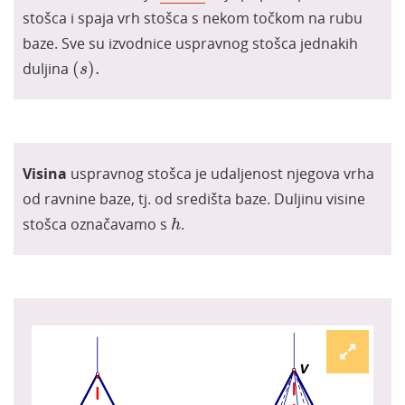
stošca i spaja vrh stošca s nekom točkom na rubu
baze. Sve su izvodnice uspravnog stošca jednakih
s
.
duljina
(
)
.
s
Visina
uspravnog stošca je udaljenost njegova vrha
od ravnine baze, tj. od središta baze. Duljinu visine
h
stošca označavamo s
.
h