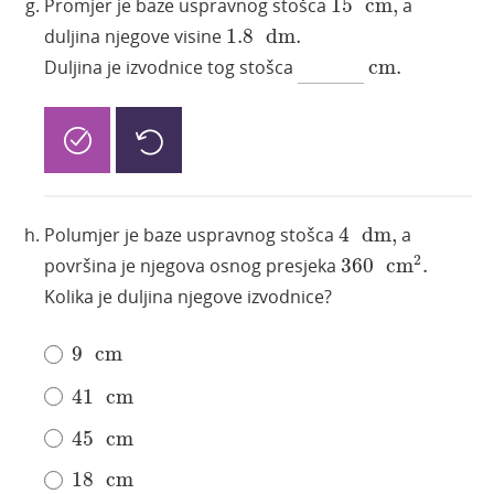
Promjer je baze uspravnog stošca
15
cm
,
a
1.8
dm
.
duljina njegove visine
1.8
dm
.
cm
.
Duljina je izvodnice tog stošca
cm
.
4
dm
,
Polumjer je baze uspravnog stošca
4
dm
,
a
360
cm
2
.
2
površina je njegova osnog presjeka
360
cm
.
Kolika je duljina njegove izvodnice?
9
cm
9
cm
41
cm
41
cm
45
cm
45
cm
18
cm
18
cm