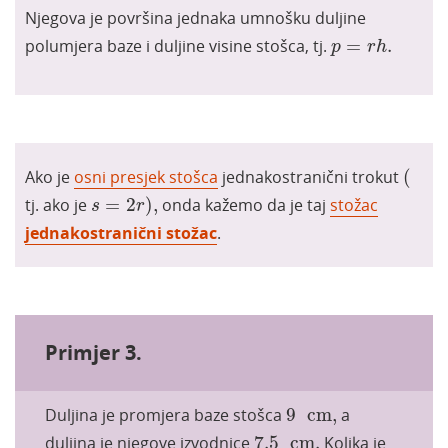
Njegova je površina jednaka umnošku duljine
p
=
r
h
.
polumjera baze i duljine visine stošca, tj.
=
.
p
r
h
(
Ako je
osni presjek stošca
jednakostranični trokut
(
s
=
2
r
)
,
tj. ako je
=
2
)
,
onda kažemo da je taj
stožac
s
r
jednakostranični stožac
.
Primjer 3.
9
cm
,
Duljina je promjera baze stošca
9
cm
,
a
7.5
cm
.
duljina je njegove izvodnice
7.5
cm
.
Kolika je