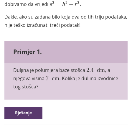
s
2
=
h
2
+
r
2
.
2
2
2
dobivamo da vrijedi
=
+
.
s
h
r
Dakle, ako su zadana bilo koja dva od tih triju podataka,
nije teško izračunati treći podatak!
Primjer 1.
2.4
dm
,
Duljina je polumjera baze stošca
2.4
dm
,
a
7
cm
.
njegova visina
7
cm
.
Kolika je duljina izvodnice
tog stošca?
Rješenje