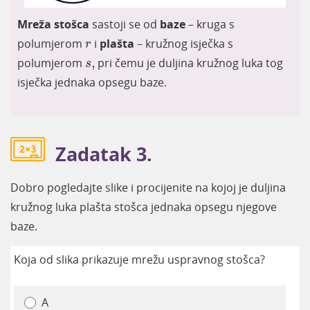
Mreža stošca
sastoji se od
baze
– kruga s
r
polumjerom
i
plašta
– kružnog isječka s
r
s
,
polumjerom
,
pri čemu je duljina kružnog luka tog
s
isječka jednaka opsegu baze.
Zadatak 3.
Dobro pogledajte slike i procijenite na kojoj je duljina
kružnog luka plašta stošca jednaka opsegu njegove
baze.
Koja od slika prikazuje mrežu uspravnog stošca?
A