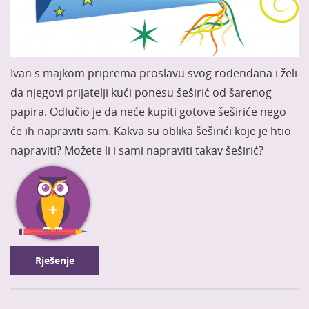
Ivan s majkom priprema proslavu svog rođendana i želi
da njegovi prijatelji kući ponesu šeširić od šarenog
papira. Odlučio je da neće kupiti gotove šeširiće nego
će ih napraviti sam.
Kakva su oblika šeširići koje je htio
napraviti? Možete li i sami napraviti takav šeširić?
Rješenje