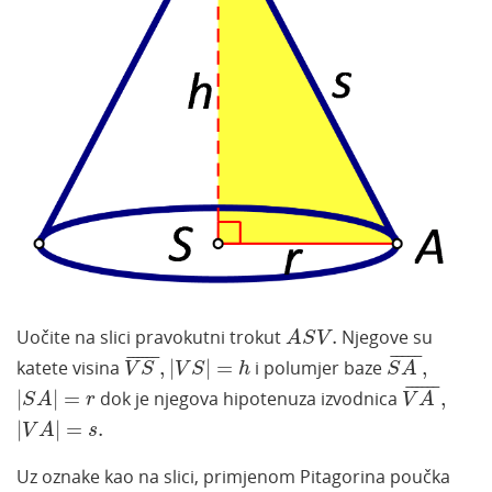
A
S
V
.
Uočite na slici pravokutni trokut
.
Njegove su
A
S
V
S
A
¯
,
V
S
¯
,
V
S
=
h
¯
¯¯¯
¯
¯
¯¯¯¯
¯
katete visina
,
|
|
=
i polumjer baze
,
V
S
V
S
h
S
A
V
A
¯
,
S
A
=
r
¯
¯¯¯¯
¯
|
|
=
dok je njegova hipotenuza izvodnica
,
S
A
r
V
A
V
A
=
s
.
|
|
=
.
V
A
s
Uz oznake kao na slici, primjenom Pitagorina poučka