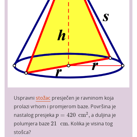
Uspravni
stožac
presječen je ravninom koja
prolazi vrhom i promjerom baze. Površina je
p
=
420
cm
2
,
2
nastalog presjeka
=
420
cm
,
a duljina je
p
21
cm
.
polumjera baze
21
cm
.
Kolika je visina tog
stošca?