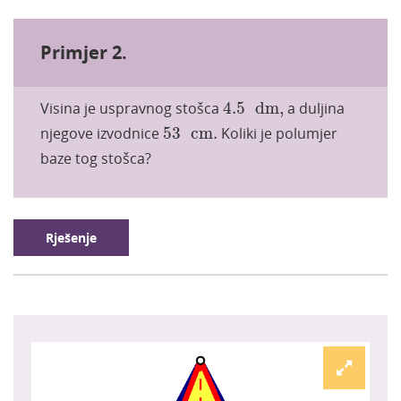
Primjer 2.
4.5
dm
,
Visina je uspravnog stošca
4.5
dm
,
a duljina
53
cm
.
njegove izvodnice
53
cm
.
Koliki je polumjer
baze tog stošca?
Rješenje