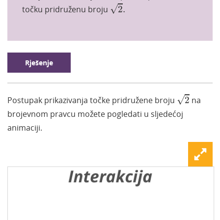
2
.
√
točku pridruženu broju
2
.
Rješenje
2
√
Postupak prikazivanja
točke pridružene broju
2
na
brojevnom pravcu možete pogledati u sljedećoj
animaciji.