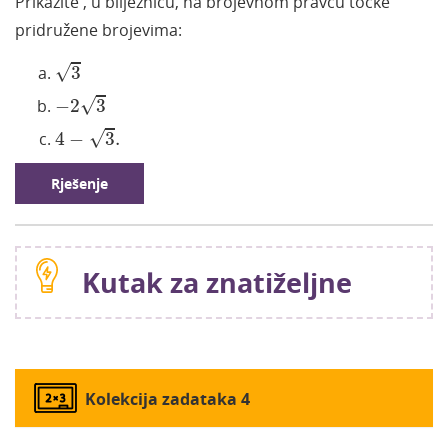
Prikažite
, u bilježnicu,
na brojevnom pravcu točke
pridružene brojevima:
3
√
3
-
2
3
√
−
2
3
4
-
3
.
√
4
−
3
.
Rješenje
Kutak za znatiželjne
Kolekcija zadataka 4