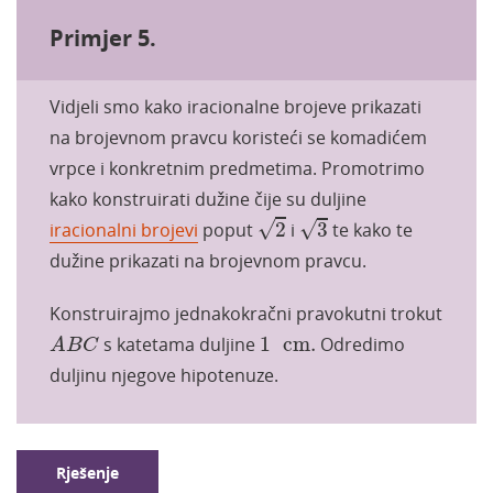
Primjer 5.
Vidjeli smo kako iracionalne brojeve prikazati
na brojevnom pravcu koristeći se komadićem
vrpce i konkretnim predmetima. Promotrimo
kako konstruirati dužine čije su duljine
2
3
√
√
iracionalni brojevi
poput
2
i
3
te kako te
dužine prikazati na brojevnom pravcu.
Konstruirajmo jednakokračni pravokutni trokut
A
B
C
1
cm
.
s katetama duljine
1
cm
.
Odredimo
A
B
C
duljinu njegove hipotenuze.
Rješenje