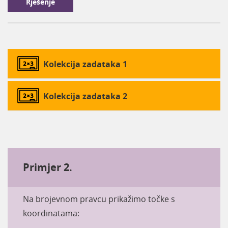
Rješenje
Kolekcija zadataka 1
Kolekcija zadataka 2
Primjer 2.
Na brojevnom pravcu prikažimo točke s
koordinatama:
A
-
250
,
B
-
100
,
C
150
,
D
350