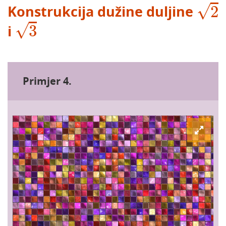
2
√
2
Konstrukcija dužine duljine
3
√
3
i
Primjer 4.