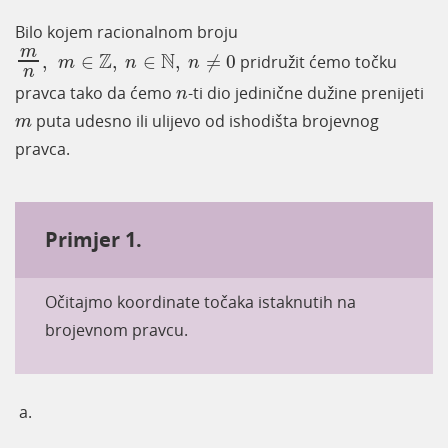
Bilo kojem racionalnom broju
m
n
,
m
∈
Z
,
n
∈
N
,
n
≠
0
m
Z
N
,
∈
,
∈
,
≠
0
pridružit ćemo točku
m
n
n
n
n
pravca tako da ćemo
-ti dio jedinične dužine prenijeti
n
m
puta udesno ili ulijevo od ishodišta brojevnog
m
pravca.
Primjer 1.
Očitajmo koordinate točaka istaknutih na
brojevnom pravcu.
a.