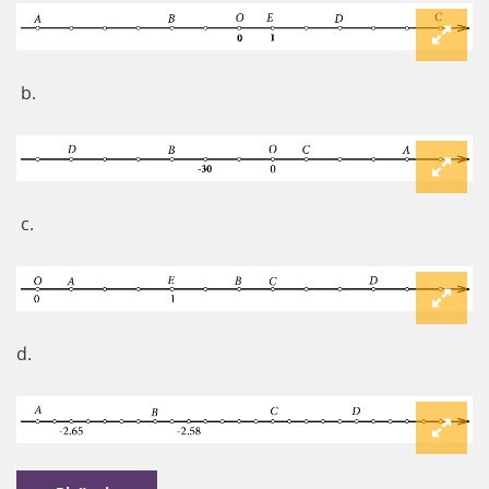
b.
c.
d.