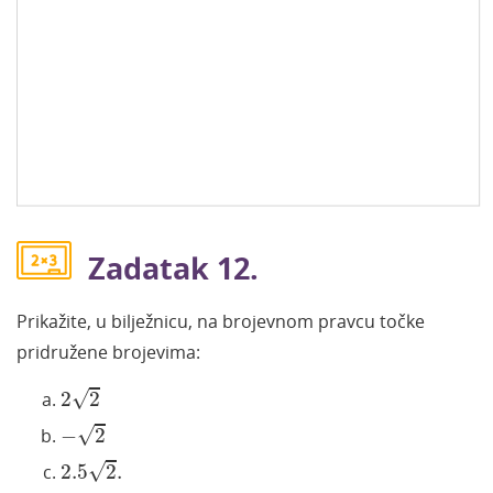
Zadatak 12.
Prikažite, u bilježnicu, na brojevnom pravcu točke
pridružene brojevima:
2
2
√
2
2
-
2
√
−
2
2.5
2
.
√
2.5
2
.