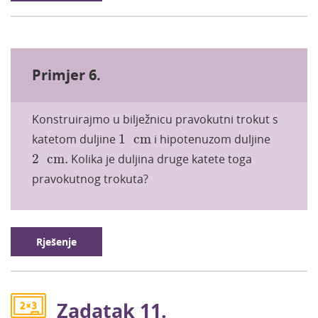
Primjer 6.
Konstruirajmo u bilježnicu pravokutni trokut s
1
cm
katetom duljine
1
cm
i hipotenuzom duljine
2
cm
.
2
cm
.
Kolika je duljina druge katete toga
pravokutnog trokuta?
Rješenje
Zadatak 11.