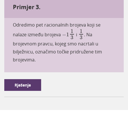
Primjer 3.
Odredimo pet racionalnih brojeva koji se
-
1
1
3
1
3
1
1
nalaze između brojeva
−
1
i
.
Na
3
3
brojevnom pravcu, kojeg smo nacrtali u
bilježnicu, označimo točke pridružene tim
brojevima.​
Rješenje