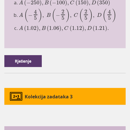
(
−
250
)
,
(
−
100
)
,
(
150
)
,
(
350
)
A
B
C
D
A
-
4
5
,
B
-
2
5
,
C
2
5
,
D
4
5
2
2
(
)
(
)
(
)
(
)
4
4
−
,
−
,
,
A
B
C
D
5
5
5
5
A
1.02
,
B
1.06
,
C
1.12
,
D
1.21
.
(
1.02
)
,
(
1.06
)
,
(
1.12
)
,
(
1.21
)
.
A
B
C
D
Rješenje
Kolekcija zadataka 3