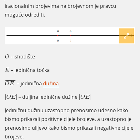
iracionalnim brojevima na brojevnom je pravcu
moguće odrediti.
O
- ishodište
O
E
– jedinična točka
E
O
E
¯
¯
¯¯¯¯
¯
– jedinična
dužina
O
E
O
E
O
E
|
|
– duljina jedinične dužine
|
|
O
E
O
E
Jediničnu dužinu uzastopno prenosimo udesno kako
bismo prikazali pozitivne cijele brojeve, a uzastopno je
prenosimo ulijevo kako bismo prikazali negativne cijele
brojeve.