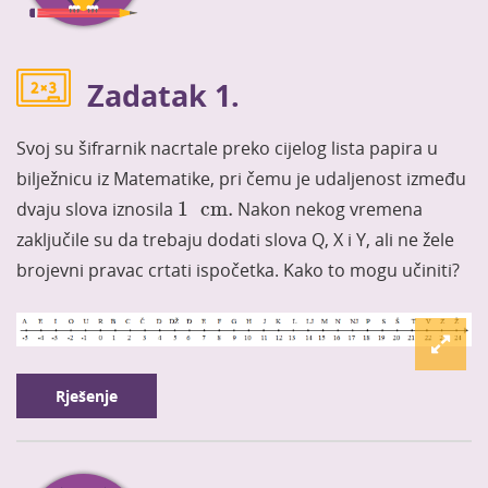
Zadatak 1.
Svoj su šifrarnik nacrtale preko cijelog lista papira u
bilježnicu iz Matematike, pri čemu je udaljenost između
1
cm
.
dvaju slova iznosila
1
cm
.
Nakon nekog vremena
zaključile su da trebaju dodati slova Q, X i Y, ali ne žele
brojevni pravac crtati ispočetka. Kako to mogu učiniti?
Rješenje