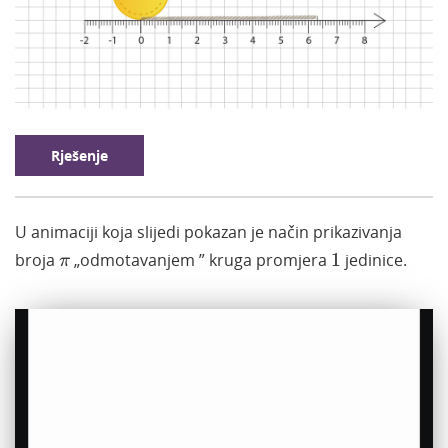
Rješenje
U animaciji koja slijedi pokazan je način prikazivanja
1
π
broja
„odmotavanjem
”
kruga promjera
1
jedinice.
π