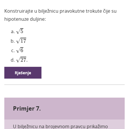
Konstruirajte u bilježnicu pravokutne trokute čije su
hipotenuze duljine:
5
√
5
17
√
17
6
√
6
27
.
√
27
.
Rješenje
Primjer 7.
U bilježnicu na brojevnom pravcu prikažimo