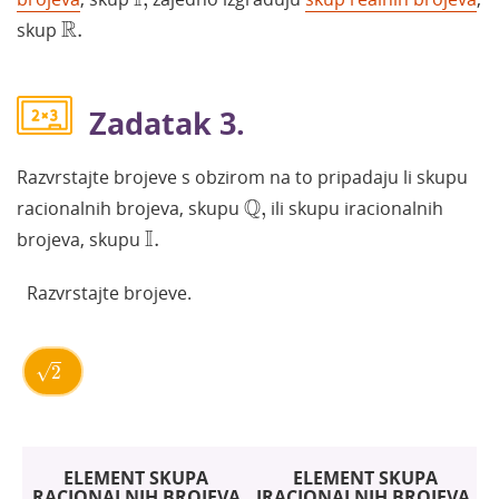
I
R
.
R
skup
.
Zadatak 3.
Razvrstajte brojeve s obzirom na to pripadaju li skupu
Q
,
Q
racionalnih brojeva, skupu
,
ili skupu iracionalnih
I
.
I
brojeva, skupu
.
Razvrstajte brojeve.
2
√
2
​
ELEMENT SKUPA
ELEMENT SKUPA
RACIONALNIH BROJEVA
IRACIONALNIH BROJEVA