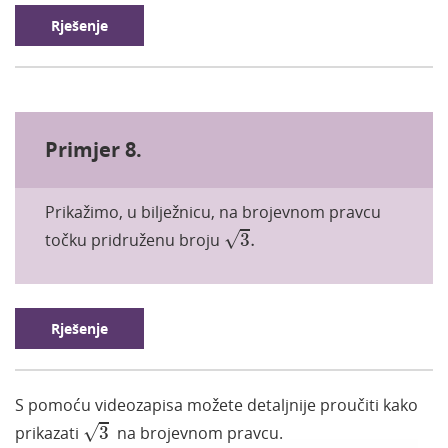
Rješenje
Primjer 8.
Prikažimo, u bilježnicu,
na brojevnom pravcu
3
.
√
točku pridruženu broju
3
.
Rješenje
S pomoću videozapisa možete detaljnije proučiti kako
3
√
prikazati
3
na brojevnom pravcu. ​