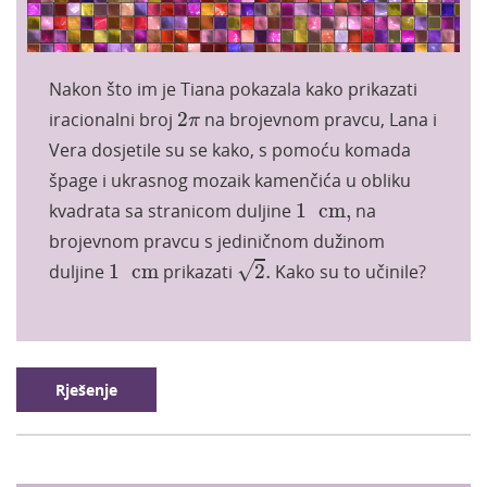
Nakon što im je Tiana pokazala kako prikazati
2
π
iracionalni broj
2
na brojevnom pravcu, Lana i
π
Vera dosjetile su se kako, s pomoću komada
špage i ukrasnog mozaik kamenčića u obliku
1
cm
,
kvadrata sa stranicom duljine
1
cm
,
na
brojevnom pravcu s jediničnom dužinom
2
.
1
cm
√
duljine
1
cm
prikazati
2
.
Kako su to učinile?
Rješenje