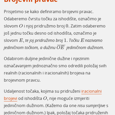
Prisjetimo se kako definiramo brojevni pravac.
Odaberemo čvrstu točku za ishodište, označimo je
O
0
.
slovom
i njoj pridružimo broj
0
.
Zatim odaberemo
O
još jednu točku desno od ishodišta, označimo je
E
,
E
1
.
slovom
,
te joj pridružimo broj
1
.
Točku
nazivamo
E
E
O
E
¯
¯
¯¯¯¯
¯
jediničnom točkom,
a dužinu
jediničnom dužinom
.
O
E
Odabirom duljine jedinične dužine i njezinim
označavanjem jednoznačno smo odredili položaj svih
realnih (racionalnih i iracionalnih) brojeva na
brojevnom pravcu.
Udaljenost točaka, kojima su pridruženi
iracionalni
O
,
brojevi
od ishodišta
,
nije moguće izmjeriti
O
jediničnom dužinom. (Kažemo da one
nisu sumjerljive
s
jediničnom dužinom.) Ipak, položaj točaka pridruženih