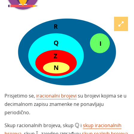
Prisjetimo se,
iracionalni brojevi
su brojevi kojima se u
decimalnom zapisu znamenke ne ponavljaju
periodično.
Q
Q
Skup racionalnih brojeva, skup
i
skup iracionalnih
I
,
brojeva
, skup
,
zajedno izgrađuju
skup realnih brojeva
,